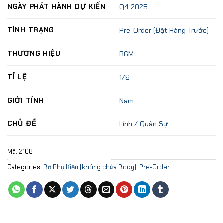
NGÀY PHÁT HÀNH DỰ KIẾN
Q4 2025
TÌNH TRẠNG
Pre-Order (Đặt Hàng Trước)
THƯƠNG HIỆU
BGM
TỈ LỆ
1/6
GIỚI TÍNH
Nam
CHỦ ĐỀ
Lính / Quân Sự
Mã:
2108
Categories:
Bộ Phụ Kiện (không chứa Body)
,
Pre-Order