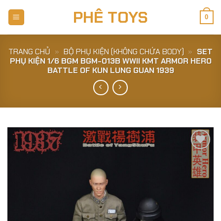
Skip
PHÊ TOYS
to
0
content
TRANG CHỦ
»
BỘ PHỤ KIỆN (KHÔNG CHỨA BODY)
»
SET
PHỤ KIỆN 1/6 BGM BGM-013B WWII KMT ARMOR HERO
BATTLE OF KUN LUNG GUAN 1939
Add to
Wishlist