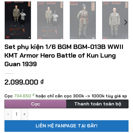
Set phụ kiện 1/6 BGM BGM-013B WWII
KMT Armor Hero Battle of Kun Lung
Guan 1939
2.099.000
₫
₫
Cọc
734.650
hoặc chỉ cần cọc 300k -> 1000k tùy giá sp
Cọc
Thanh toán toàn bộ
Set phụ kiện 1/6 BGM BGM-013B WWII KMT Armor Hero Battl
LIÊN HỆ FANPAGE TẠI ĐÂY!