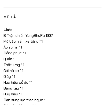
MÔ TẢ
List:
B Trận chiến YangShuPu 1937
Mũ bảo hiểm xe tăng * 1
Áo sơ mi * 1
Đồng phục * 1
Quần * 1
Thắt lưng * 1
Gói hồ sơ * 1
Giày * 1
Huy hiệu cổ áo * 1
Băng tay * 1
Huy hiệu * 1
Đạn súng lục treo ngực * 1