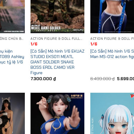
BỘ PHỤ KIỆN (KHÔNG CHỨA BODY)
ACTION FIGURE & DOLL FULLSET
1/6
1/6
hụ kiện
[Có Sẵn] Mô hình 1/6 EKUAZ
[Có Sẵn] Mô hình 1/6 S
T089 Ashley
STUDIO EKS011 MEATL
Man MS-012 action fig
ục tỷ lệ 1/6
GIANT SOLDIER SNAKE
BOSS ERDL CAMO VER
Figure
Original
7.300.000
₫
6.499.000
₫
5.699.
price
was:
6.499.00
Add to
Add to
Add
Wishlist
Wishlist
Wish