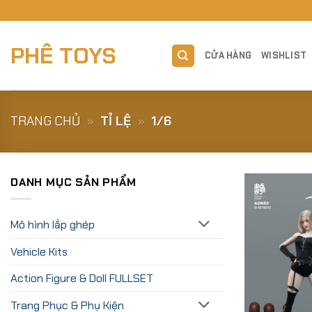
Skip
to
content
PHÊ TOYS
CỬA HÀNG
WISHLIST
TRANG CHỦ
»
TỈ LỆ
»
1/6
DANH MỤC SẢN PHẨM
Mô hình lắp ghép
Vehicle Kits
Action Figure & Doll FULLSET
Trang Phục & Phụ Kiện