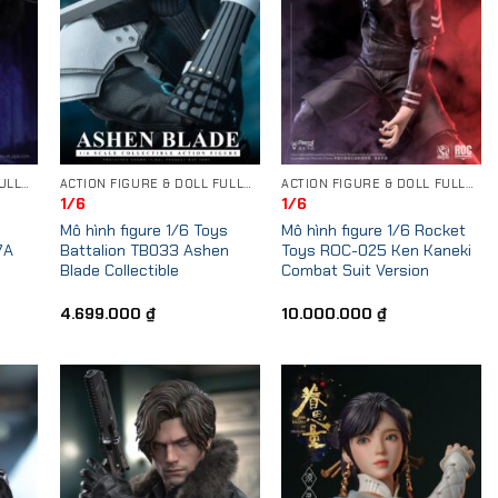
ACTION FIGURE & DOLL FULLSET
ACTION FIGURE & DOLL FULLSET
ACTION FIGURE & DOLL FULLSET
1/6
1/6
Mô hình figure 1/6 Toys
Mô hình figure 1/6 Rocket
7A
Battalion TB033 Ashen
Toys ROC-025 Ken Kaneki
Blade Collectible
Combat Suit Version
4.699.000
₫
10.000.000
₫
 to
Add to
Add to
list
Wishlist
Wishlist