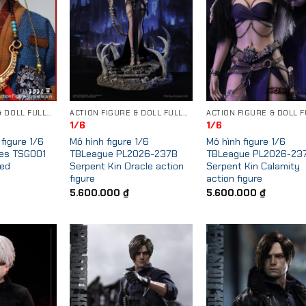
ACTION FIGURE & DOLL FULLSET
ACTION FIGURE & DOLL FULLSET
1/6
1/6
figure 1/6
Mô hình figure 1/6
Mô hình figure 1/6
nes TSG001
TBLeague PL2026-237B
TBLeague PL2026-23
ed
Serpent Kin Oracle action
Serpent Kin Calamity
figure
action figure
5.600.000
₫
5.600.000
₫
Add to
Add to
Add
Wishlist
Wishlist
Wish