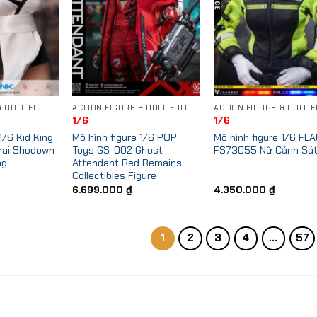
ACTION FIGURE & DOLL FULLSET
ACTION FIGURE & DOLL FULLSET
1/6
1/6
1/6 Kid King
Mô hình figure 1/6 POP
Mô hình figure 1/6 FL
ai Shodown
Toys GS-002 Ghost
FS73055 Nữ Cảnh Sá
ng
Attendant Red Remains
Collectibles Figure
6.699.000
₫
4.350.000
₫
1
2
3
4
…
57