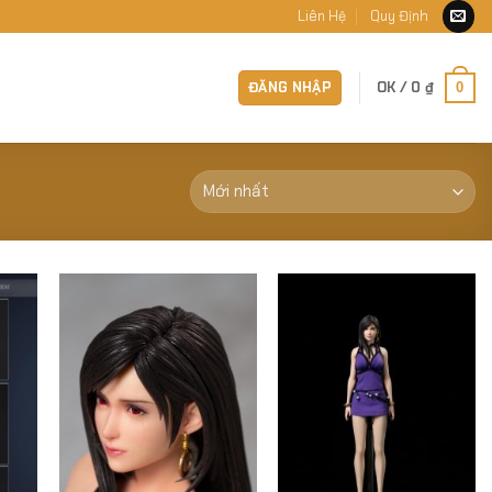
Liên Hệ
Quy Định
ĐĂNG NHẬP
OK /
0
₫
0
 to
Add to
Add to
list
Wishlist
Wishlist