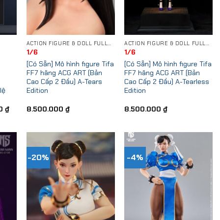
ACTION FIGURE & DOLL FULLSET
ACTION FIGURE & DOLL FULLSET
1/6
1/6
[Có Sẵn] Mô hình figure Tifa
[Có Sẵn] Mô hình figure Tifa
FF7 hãng ACG ART (Bản
FF7 hãng ACG ART (Bản
Cao Cấp 2 Đầu) A-Tears
Cao Cấp 2 Đầu) A-Tearless
lệ
Edition
Edition
Price
00
₫
8.500.000
₫
8.500.000
₫
range:
899.000 ₫
through
950.000 ₫
-20%
-4%
 to
Add to
Add to
list
Wishlist
Wishlist