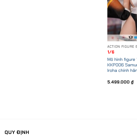
1/6
Mô hình figure 
KKP006 Samur
Iroha chính hã
5.499.000
₫
QUY ĐỊNH