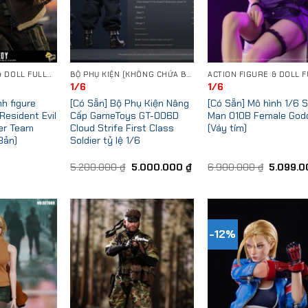
ACTION FIGURE & DOLL FULLSET
BỘ PHỤ KIỆN (KHÔNG CHỨA BODY)
1/6
1/6
h figure
[Có Sẵn] Bộ Phụ Kiện Nâng
[Có Sẵn] Mô hình 1/6 S
esident Evil
Cấp GameToys GT-006D
Man 010B Female God
er Team
Cloud Strife First Class
(Váy tím)
Bản)
Soldier tỷ lệ 1/6
Original
Current
Original
5.200.000
₫
5.000.000
₫
6.900.000
₫
5.099.
price
price
price
was:
is:
was:
5.200.000 ₫.
5.000.000 ₫.
6.900.00
-12%
Add to
Add to
Add
Wishlist
Wishlist
Wish