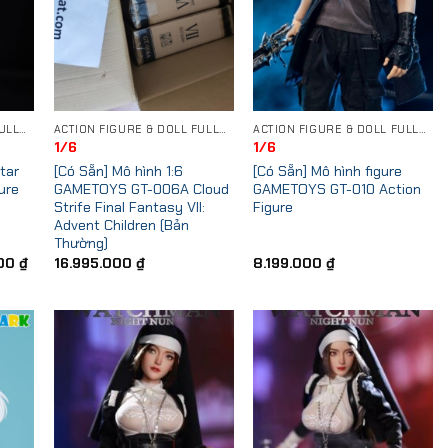
ACTION FIGURE & DOLL FULLSET
ACTION FIGURE & DOLL FULLSET
ACTION FIGURE & DOLL FULLSET
1/6
1/6
tar
[Có Sẵn] Mô hình 1:6
[Có Sẵn] Mô hình figure
ure
GAMETOYS GT-006A Cloud
GAMETOYS GT-010 Action
Strife Final Fantasy VII:
Figure
Advent Children (Bản
Thường)
Current
000
₫
16.995.000
₫
8.199.000
₫
price
is:
0 ₫.
5.699.000 ₫.
 to
Add to
Add to
list
Wishlist
Wishlist