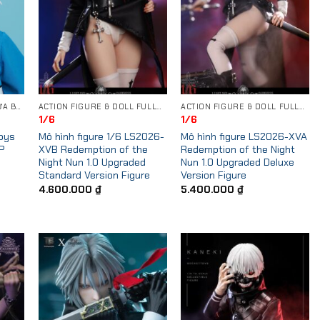
BỘ PHỤ KIỆN (KHÔNG CHỨA BODY)
ACTION FIGURE & DOLL FULLSET
ACTION FIGURE & DOLL FULLSET
1/6
1/6
Toys
Mô hình figure 1/6 LS2026-
Mô hình figure LS2026-XVA
P
XVB Redemption of the
Redemption of the Night
Night Nun 1.0 Upgraded
Nun 1.0 Upgraded Deluxe
Standard Version Figure
Version Figure
4.600.000
₫
5.400.000
₫
0 ₫
0 ₫
 to
Add to
Add to
list
Wishlist
Wishlist