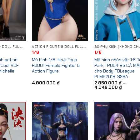
ACTION FIGURE & DOLL FULLSET
ACTION FIGURE & DOLL FULLSET
1/6
1/6
nh action
Mô hình 1/6 HeiJi Toys
Mô hình nhân vật 1:6 
y Cool VCF
HJ001 Female Fighter Li
Park TP004 Bé CÁ MẬ
ichelle
Action Figure
cho Body TBLeague
PLMB2018-S26A
4.800.000
₫
2.850.000
₫
–
Price
4.049.000
₫
range:
2.850.00
through
4.049.00
Add to
Add to
Add
Wishlist
Wishlist
Wish