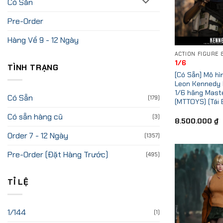
Có Sẵn
Pre-Order
Hàng Về 9 - 12 Ngày
1/6
TÌNH TRẠNG
[Có Sẵn] Mô hìn
Leon Kennedy R
1/6 hãng Mast
Có Sẵn
(179)
(MTTOYS) (Tái 
Có sẵn hàng cũ
(3)
8.500.000
₫
Order 7 - 12 Ngày
(1357)
Pre-Order (Đặt Hàng Trước)
(495)
TỈ LỆ
1/144
(1)