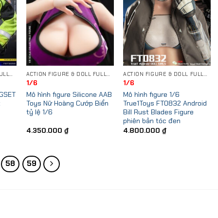
ACTION FIGURE & DOLL FULLSET
ACTION FIGURE & DOLL FULLSET
ACTION FIGURE & DOLL FULLSET
1/6
1/6
AGSET
Mô hình figure Silicone AAB
Mô hình figure 1/6
t
Toys Nữ Hoàng Cướp Biển
True1Toys FT0832 Android
tỷ lệ 1/6
Bill Rust Blades Figure
phiên bản tóc đen
4.350.000
₫
4.800.000
₫
58
59