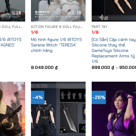
ACTION FIGURE & DOLL FULLSET
ACTION FIGURE & DOLL FULLSET
PART TAY
1/6
1/6
 1/6 i8TOYS
Mô hình figure 1/6 i8TOYS
[Có Sẵn] Cặp cánh tay
“AGNES”
Serene Witch “TERESA”
Silicone thay thế
chính hãng
GameToys Silicone
Replacement Arms tỷ 
1/6
8.049.000
₫
899.000
₫
–
950.0
-4%
-26%
Add to
Add to
Add
Wishlist
Wishlist
Wish