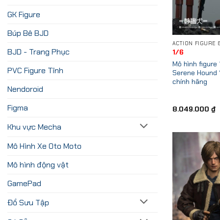
GK Figure
Búp Bê BJD
BJD - Trang Phục
1/6
Mô hình figure
PVC Figure Tĩnh
Serene Hound 
chính hãng
Nendoroid
Figma
8.049.000
₫
Khu vực Mecha
Mô Hình Xe Oto Moto
Mô hình động vật
GamePad
Đồ Sưu Tập