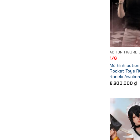
1/6
Mô hình action 
Rocket Toys 
Kaneki Awaken
6.600.000
₫