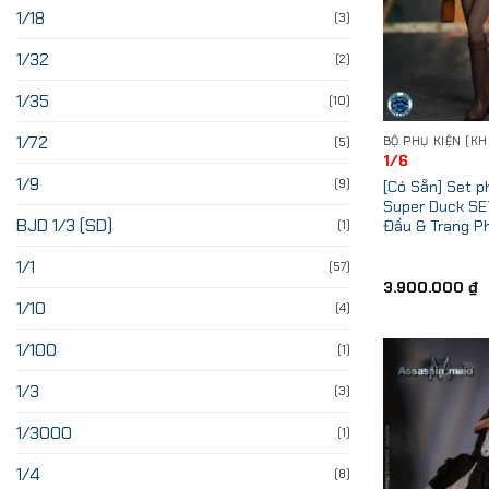
1/18
(3)
1/32
(2)
1/35
(10)
1/72
(5)
1/6
1/9
(9)
[Có Sẵn] Set p
Super Duck SE
BJD 1/3 (SD)
Đầu & Trang Ph
(1)
1/1
(57)
3.900.000
₫
1/10
(4)
1/100
(1)
1/3
(3)
1/3000
(1)
1/4
(8)