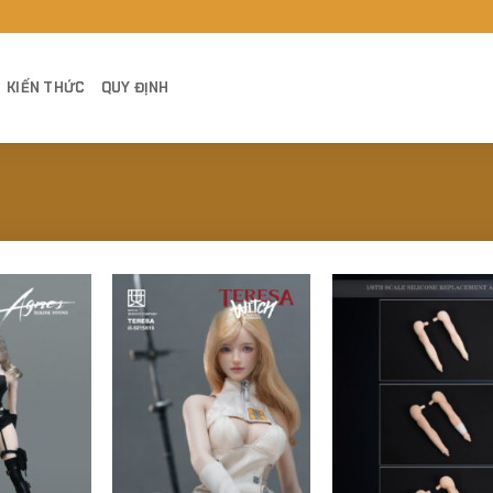
KIẾN THỨC
QUY ĐỊNH
Add to
Add to
Add
Wishlist
Wishlist
Wish