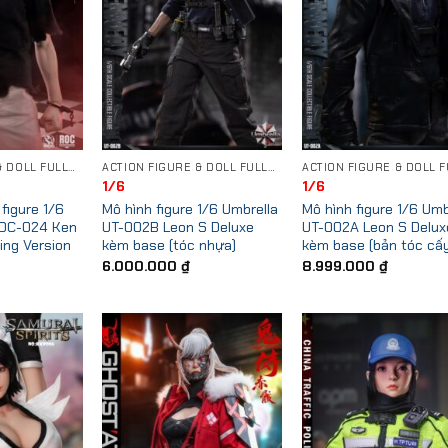
ACTION FIGURE & DOLL FULLSET
ACTION FIGURE & DOLL FULLSET
1/6
1/6
figure 1/6
Mô hình figure 1/6 Umbrella
Mô hình figure 1/6 Umb
ROC-024 Ken
UT-002B Leon S Deluxe
UT-002A Leon S Delux
ing Version
kèm base (tóc nhựa)
kèm base (bản tóc cấ
6.000.000
₫
8.999.000
₫
Add to
Add to
Add
Wishlist
Wishlist
Wish