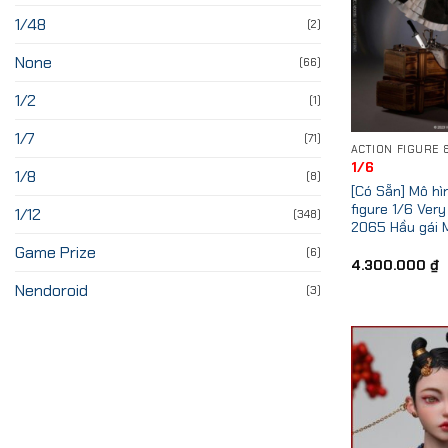
1/48
(2)
None
(66)
1/2
(1)
1/7
(71)
1/6
1/8
(8)
[Có Sẵn] Mô hì
figure 1/6 Ver
1/12
(348)
2065 Hầu gái M
Game Prize
(6)
4.300.000
₫
Nendoroid
(3)