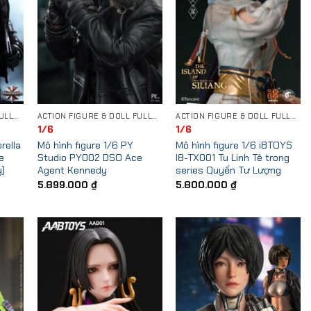
ACTION FIGURE & DOLL FULLSET
ACTION FIGURE & DOLL FULLSET
ACTION FIGURE & DOLL FULLSET
1/6
1/6
rella
Mô hình figure 1/6 PY
Mô hình figure 1/6 i8TOYS
e
Studio PY002 DSO Ace
I8-TX001 Tu Linh Tê trong
y)
Agent Kennedy
series Quyến Tư Lượng
5.899.000
₫
5.800.000
₫
 to
Add to
Add to
list
Wishlist
Wishlist