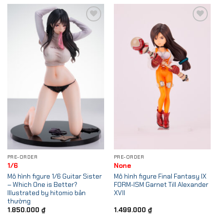
Add to
Add to
Wishlist
Wishlist
PRE-ORDER
PRE-ORDER
1/6
None
Mô hình figure 1/6 Guitar Sister
Mô hình figure Final Fantasy IX
– Which One is Better?
FORM-ISM Garnet Till Alexander
Illustrated by hitomio bản
XVII
thường
1.850.000
₫
1.499.000
₫