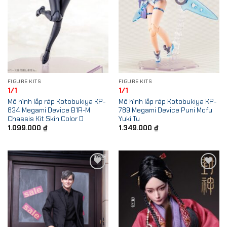
FIGURE KITS
FIGURE KITS
1/1
1/1
Mô hình lắp ráp Kotobukiya KP-
Mô hình lắp ráp Kotobukiya KP-
834 Megami Device B1R-M
789 Megami Device Puni Mofu
Chassis Kit Skin Color D
Yuki Tu
1.099.000
₫
1.349.000
₫
Add to
Add to
Wishlist
Wishlist