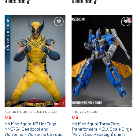
4.800.000
₫
5.699.000
₫
Add to
Add to
Wishlist
Wishlist
ACTION FIGURE & DOLL FULLSET
KHU VỰC MECHA
1/6
1/6
Mô hình figure 1/6 Hot Toys
Mô hình figure ThreeZero
MMS754 Deadpool and
Transformers MDLX Scale Dirge
Wolverine – Wolverine bản cao
(Kelvin Sau Redesign) chính