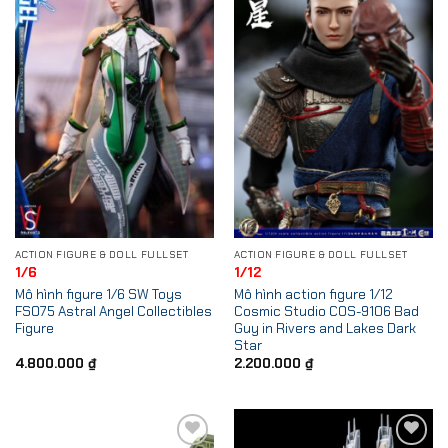
Wishlist
Wishlist
ACTION FIGURE & DOLL FULLSET
ACTION FIGURE & DOLL FULLSET
1/6
1/12
Mô hình figure 1/6 SW Toys
Mô hình action figure 1/12
FS075 Astral Angel Collectibles
Cosmic Studio COS-9106 Bad
Figure
Guy in Rivers and Lakes Dark
Star
4.800.000
₫
2.200.000
₫