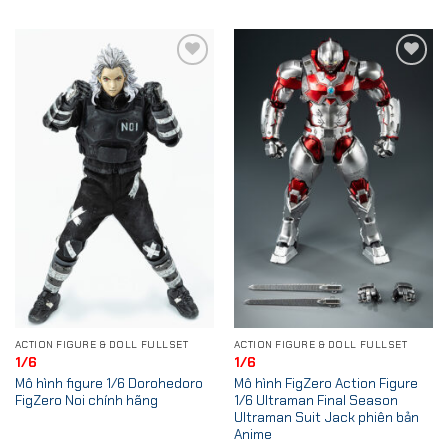
Add to
Add to
Wishlist
Wishlist
ACTION FIGURE & DOLL FULLSET
ACTION FIGURE & DOLL FULLSET
1/6
1/6
Mô hình figure 1/6 Dorohedoro
Mô hình FigZero Action Figure
FigZero Noi chính hãng
1/6 Ultraman Final Season
Ultraman Suit Jack phiên bản
Anime