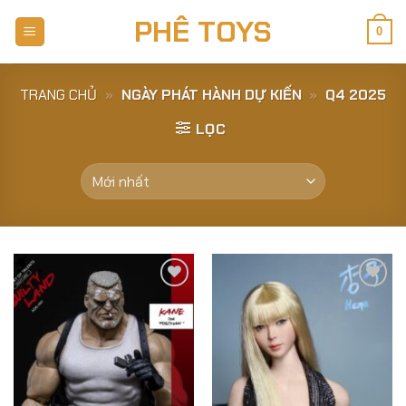
Skip
PHÊ TOYS
to
0
content
TRANG CHỦ
»
NGÀY PHÁT HÀNH DỰ KIẾN
»
Q4 2025
LỌC
Add to
Add to
Wishlist
Wishlist