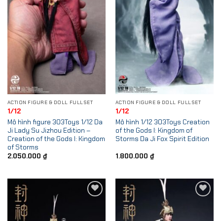
ACTION FIGURE & DOLL FULLSET
ACTION FIGURE & DOLL FULLSET
1/12
1/12
Mô hình figure 303Toys 1/12 Da
Mô hình 1/12 303Toys Creation
Ji Lady Su Jizhou Edition –
of the Gods I: Kingdom of
Creation of the Gods I: Kingdom
Storms Da Ji Fox Spirit Edition
of Storms
2.050.000
₫
1.800.000
₫
Add to
Add to
Wishlist
Wishlist