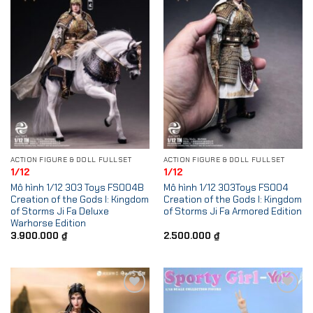
ACTION FIGURE & DOLL FULLSET
ACTION FIGURE & DOLL FULLSET
1/12
1/12
Mô hình 1/12 303 Toys FS004B
Mô hình 1/12 303Toys FS004
Creation of the Gods I: Kingdom
Creation of the Gods I: Kingdom
of Storms Ji Fa Deluxe
of Storms Ji Fa Armored Edition
Warhorse Edition
3.900.000
₫
2.500.000
₫
Add to
Add to
Wishlist
Wishlist