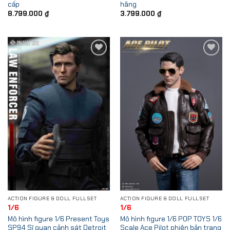
cấp
hãng
8.799.000
₫
3.799.000
₫
Add to
Add to
Wishlist
Wishlist
ACTION FIGURE & DOLL FULLSET
ACTION FIGURE & DOLL FULLSET
1/6
1/6
Mô hình figure 1/6 Present Toys
Mô hình figure 1/6 POP TOYS 1/6
SP94 Sĩ quan cảnh sát Detroit
Scale Ace Pilot phiên bản trang