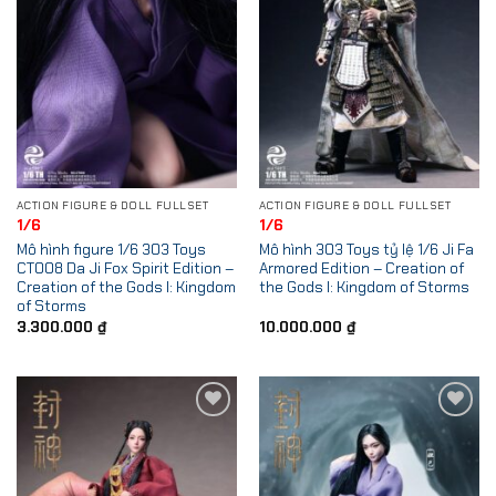
ACTION FIGURE & DOLL FULLSET
ACTION FIGURE & DOLL FULLSET
1/6
1/6
Mô hình figure 1/6 303 Toys
Mô hình 303 Toys tỷ lệ 1/6 Ji Fa
CT008 Da Ji Fox Spirit Edition –
Armored Edition – Creation of
Creation of the Gods I: Kingdom
the Gods I: Kingdom of Storms
of Storms
3.300.000
₫
10.000.000
₫
Add to
Add to
Wishlist
Wishlist