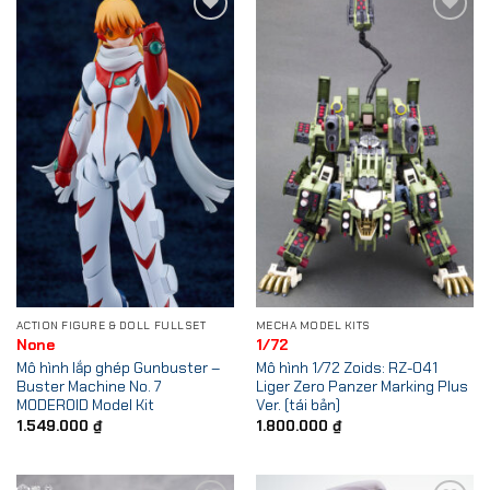
Add to
Add to
Wishlist
Wishlist
ACTION FIGURE & DOLL FULLSET
MECHA MODEL KITS
None
1/72
Mô hình lắp ghép Gunbuster –
Mô hình 1/72 Zoids: RZ-041
Buster Machine No. 7
Liger Zero Panzer Marking Plus
MODEROID Model Kit
Ver. (tái bản)
1.549.000
₫
1.800.000
₫