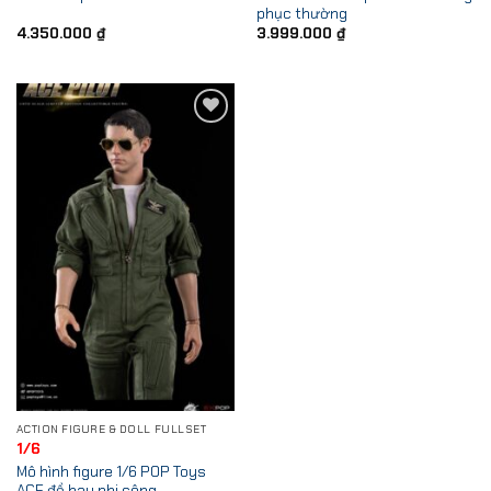
phục thường
4.350.000
₫
3.999.000
₫
Add to
Wishlist
ACTION FIGURE & DOLL FULLSET
1/6
Mô hình figure 1/6 POP Toys
ACE đồ bay phi công