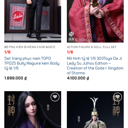
BỘ PHỤ KIỆN (KHÔNG CHỨA BODY)
ACTION FIGURE & DOLL FULLSET
1/6
1/6
Set trang phục nam TOPO
Mô hình tỷ lệ 1/6 303Toys Da Ji
TP025 Bully Maguire kèm Body
Lady Su Jizhou Edition –
tỷ lệ 1/6
Creation of the Gods I: Kingdom
of Storms
1.899.000
₫
4.100.000
₫
Add to
Add to
Wishlist
Wishlist