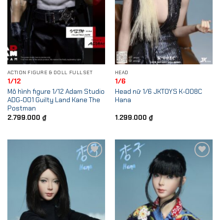
ACTION FIGURE & DOLL FULLSET
HEAD
1/12
1/6
Mô hình figure 1/12 Adam Studio
Head nữ 1/6 JKTOYS K-008C
ADG-001 Guilty Land Kane The
Hana
Postman
2.799.000
₫
1.299.000
₫
Add to
Add to
Wishlist
Wishlist