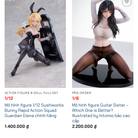
Add to
Add to
Wishlist
Wishlist
ACTION FIGURE & DOLL FULLSET
PRE-ORDER
1/12
1/6
Mô hình figure 1/12 Sushiworks
Mô hình figure Guitar Sister –
Bunny Rapid Action Squad:
Which One is Better?
Guardian Elena chính hãng
Illustrated by hitomio bảo cao
cấp
1.400.000
₫
2.200.000
₫