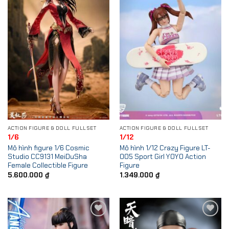
ACTION FIGURE & DOLL FULLSET
ACTION FIGURE & DOLL FULLSET
1/6
1/12
Mô hình figure 1/6 Cosmic
Mô hình 1/12 Crazy Figure LT-
Studio CC9131 MeiDuSha
005 Sport Girl YOYO Action
Female Collectible Figure
Figure
5.600.000
₫
1.349.000
₫
Add to
Add to