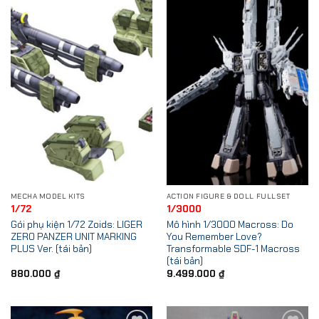
Add to
Add to
Wishlist
Wishlist
MECHA MODEL KITS
ACTION FIGURE & DOLL FULLSET
1/72
1/3000
Gói phụ kiện 1/72 Zoids: LIGER
Mô hình 1/3000 Macross: Do
ZERO PANZER UNIT MARKING
You Remember Love?
PLUS Ver. (tái bản)
Transformable SDF-1 Macross
(tái bản)
880.000
₫
9.499.000
₫