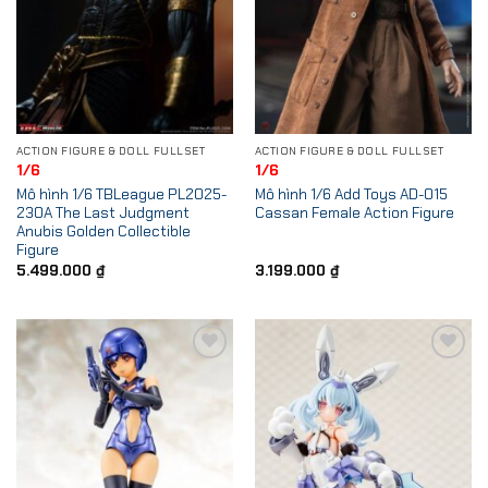
ACTION FIGURE & DOLL FULLSET
ACTION FIGURE & DOLL FULLSET
1/6
1/6
Mô hình 1/6 TBLeague PL2025-
Mô hình 1/6 Add Toys AD-015
230A The Last Judgment
Cassan Female Action Figure
Anubis Golden Collectible
Figure
5.499.000
₫
3.199.000
₫
Add to
Add to
Wishlist
Wishlist