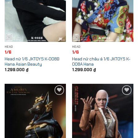
HEAD
HEAD
1/6
1/6
Head nữ 1/6 JKTOYS K-008B
Head nữ châu á 1/6 JKTOYS K-
Hana Asian Beauty
008A Hana
1.299.000
₫
1.299.000
₫
Add to
Add to
Wishlist
Wishlist