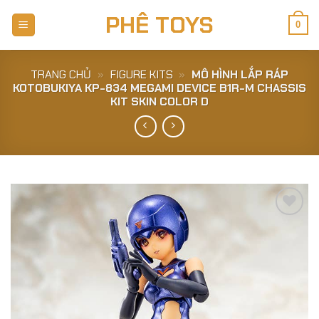
Skip
PHÊ TOYS
to
0
content
TRANG CHỦ
»
FIGURE KITS
»
MÔ HÌNH LẮP RÁP
KOTOBUKIYA KP-834 MEGAMI DEVICE B1R-M CHASSIS
KIT SKIN COLOR D
Add to
Wishlist