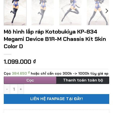
Mô hình lắp ráp Kotobukiya KP-834
Megami Device B1R-M Chassis Kit Skin
Color D
1.099.000
₫
₫
Cọc
384.650
hoặc chỉ cần cọc 300k -> 1000k tùy giá sp
Cọc
Thanh toán toàn bộ
Mô hình lắp ráp Kotobukiya KP-834 Megami Device B1R-M Cha
LIÊN HỆ FANPAGE TẠI ĐÂY!