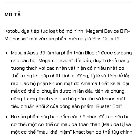
MÔ TẢ
Kotobukiya tiếp tục loạt bộ mô hình “Megami Device B1R-
M Chassis” mới với sản phẩm mới này là Skin Color D!
Masaki Apsy đã làm lại phần thân Block 1 được sử dụng
cho các bộ “Megami Device” đời đầu, duy trì khả năng
tương thích với các nhân vật hiện có nhiều nhất có
thể trong khi cập nhật tính di động, tỷ lệ và tính dễ lắp
ráp. Các bộ phận khuôn mặt do Amama thiết kế là loại
mắt có thể di chuyển được in lần đầu tiên và chúng
cũng tương thích với các bộ phận tóc và khuôn mặt
tiêu chuẩn Khối 2 của dòng sản phẩm “Buster Doll”.
Bộ sản phẩm này bao gồm các bộ phận để tạo nên hai
cơ thể
:
một cơ thể có màu da toàn thân (Màu da D) và
một cơ thể “màu khái niệm” khác
;
bạn có thể tùy chỉnh