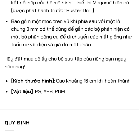
kết nối hộp của bộ mô hình “Thiết bị Megami” hiện có
(được phát hành trước “Buster Doll”).
Bao gồm một móc treo vũ khí phía sau với một lỗ
chung 3 mm có thể dùng để gắn các bộ phận hiện có,
một bộ phận công cụ để di chuyển các mắt giống như
tuốc nơ vít điện và giá đỡ một chân.
Hãy đặt mua cô ấy cho bộ sưu tập của riêng bạn ngay
hôm nay!
[Kích thước hình]
: Cao khoảng 16 cm khi hoàn thành
[Vật liệu]
: PS, ABS, POM
QUY ĐỊNH