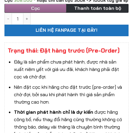
Cọc
308.000
hoặc chỉ cần cọc 300k -> 1000k tùy giá sp
Cọc
Thanh toán toàn bộ
Gói phụ kiện 1/72 Zoids: LIGER ZERO PANZER UNIT MARKING PL
LIÊN HỆ FANPAGE TẠI ĐÂY!
Trạng thái: Đặt hàng trước (Pre-Order)
Đây là sản phẩm chưa phát hành, được nhà sản
xuất niêm yết với giá ưu đãi, khách hàng phải đặt
cọc và chờ đợi.
Nên đặt cọc khi hãng cho đặt trước (pre-order) và
chờ đợi, bởi sau khi phát hành thì giá sản phẩm
thường cao hơn.
Thời gian phát hành chỉ là dự kiến
được hãng
công bố, nếu thay đổi hãng cũng thường không có
thông báo, delay vài tháng là chuyện bình thường