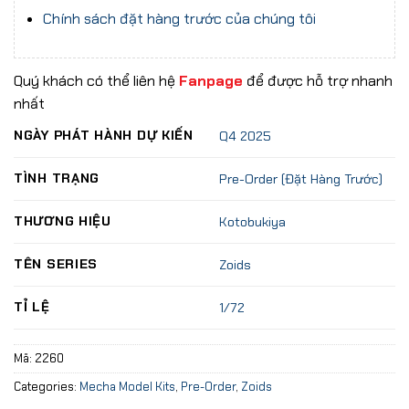
Chính sách đặt hàng trước của chúng tôi
Quý khách có thể liên hệ
Fanpage
để được hỗ trợ nhanh
nhất
NGÀY PHÁT HÀNH DỰ KIẾN
Q4 2025
TÌNH TRẠNG
Pre-Order (Đặt Hàng Trước)
THƯƠNG HIỆU
Kotobukiya
TÊN SERIES
Zoids
TỈ LỆ
1/72
Mã:
2260
Categories:
Mecha Model Kits
,
Pre-Order
,
Zoids