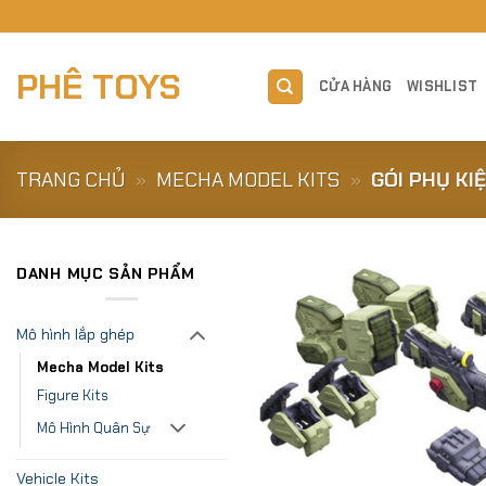
Skip
to
content
PHÊ TOYS
CỬA HÀNG
WISHLIST
TRANG CHỦ
»
MECHA MODEL KITS
»
GÓI PHỤ KI
DANH MỤC SẢN PHẨM
Mô hình lắp ghép
Mecha Model Kits
Figure Kits
Mô Hình Quân Sự
Vehicle Kits