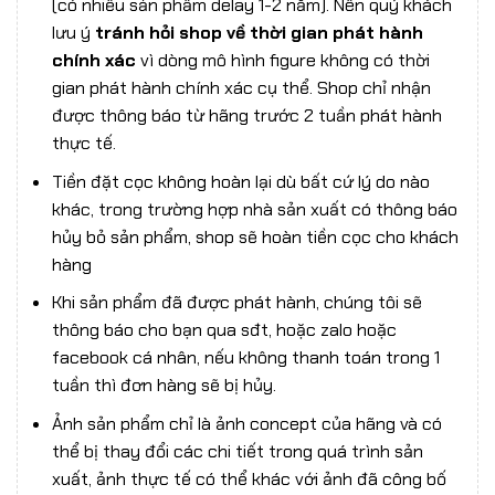
(có nhiều sản phẩm delay 1-2 năm). Nên quý khách
lưu ý
tránh hỏi shop về thời gian phát hành
chính xác
vì dòng mô hình figure không có thời
gian phát hành chính xác cụ thể. Shop chỉ nhận
được thông báo từ hãng trước 2 tuần phát hành
thực tế.
Tiền đặt cọc không hoàn lại dù bất cứ lý do nào
khác, trong trường hợp nhà sản xuất có thông báo
hủy bỏ sản phẩm, shop sẽ hoàn tiền cọc cho khách
hàng
Khi sản phẩm đã được phát hành, chúng tôi sẽ
thông báo cho bạn qua sđt, hoặc zalo hoặc
facebook cá nhân, nếu không thanh toán trong 1
tuần thì đơn hàng sẽ bị hủy.
Ảnh sản phẩm chỉ là ảnh concept của hãng và có
thể bị thay đổi các chi tiết trong quá trình sản
xuất, ảnh thực tế có thể khác với ảnh đã công bố