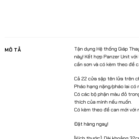
Tận dụng Hệ thống Giáp Thay 
MÔ TẢ
này! Kết hợp Panzer Unit với
cần sơn và có kèm theo đề c
Cả 22 cửa sập tên lửa trên 
Pháo hạng nặng/pháo lai có má
Có các bộ phận màu đỏ trong
thích của mình nếu muốn.
Có kèm theo đề can mới với n
Đặt hàng ngay!
[Kích thước]: Dài khoảng 32c