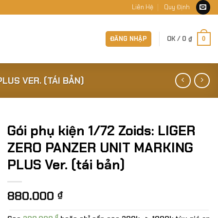
Liên Hệ
Quy Định
ĐĂNG NHẬP
OK /
0
₫
0
LUS VER. (TÁI BẢN)
Gói phụ kiện 1/72 Zoids: LIGER
ZERO PANZER UNIT MARKING
PLUS Ver. (tái bản)
880.000
₫
₫