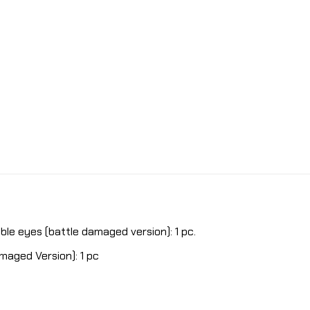
le eyes (battle damaged version): 1 pc.
aged Version): 1 pc