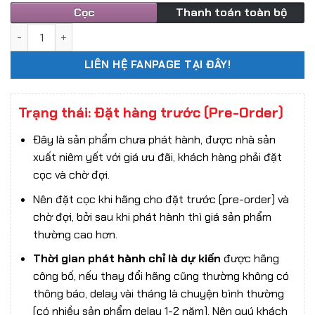
Cọc
Thanh toán toàn bộ
Mô hình 1/6 SWTOYS FS077 Miss Croft Action Figure bản t
LIÊN HỆ FANPAGE TẠI ĐÂY!
Trạng thái: Đặt hàng trước (Pre-Order)
Đây là sản phẩm chưa phát hành, được nhà sản
xuất niêm yết với giá ưu đãi, khách hàng phải đặt
cọc và chờ đợi.
Nên đặt cọc khi hãng cho đặt trước (pre-order) và
chờ đợi, bởi sau khi phát hành thì giá sản phẩm
thường cao hơn.
Thời gian phát hành chỉ là dự kiến
được hãng
công bố, nếu thay đổi hãng cũng thường không có
thông báo, delay vài tháng là chuyện bình thường
(có nhiều sản phẩm delay 1-2 năm). Nên quý khách