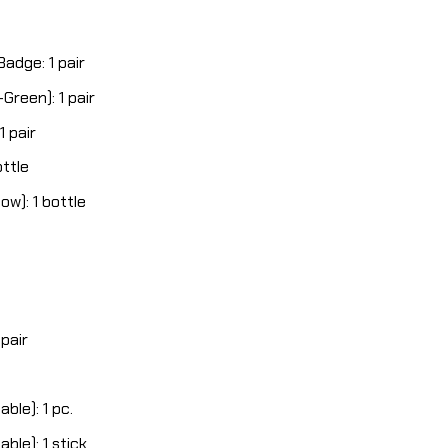
 Badge: 1 pair
reen): 1 pair
1 pair
ttle
w): 1 bottle
pair
ble): 1 pc.
le): 1 stick