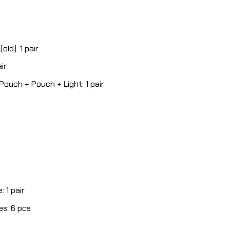
ld): 1 pair
ir
Pouch + Pouch + Light: 1 pair
 1 pair
es: 6 pcs