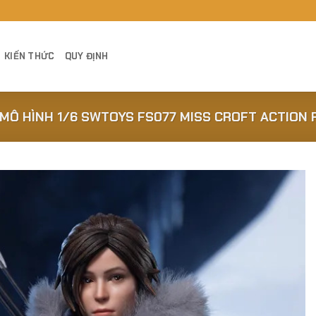
KIẾN THỨC
QUY ĐỊNH
MÔ HÌNH 1/6 SWTOYS FS077 MISS CROFT ACTION
Add to
Wishlist