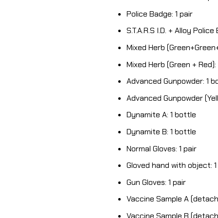
Police Badge: 1 pair
S.T.A.R.S I.D. + Alloy Police
Mixed Herb (Green+Green+G
Mixed Herb (Green + Red): 
Advanced Gunpowder: 1 bo
Advanced Gunpowder (Yello
Dynamite A: 1 bottle
Dynamite B: 1 bottle
Normal Gloves: 1 pair
Gloved hand with object: 1 
Gun Gloves: 1 pair
Vaccine Sample A (detacha
Vaccine Sample B (detachab