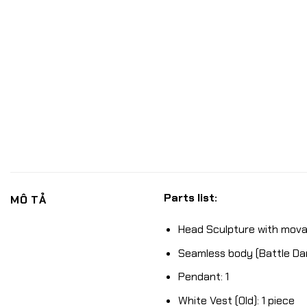
Parts list:
MÔ TẢ
Head Sculpture with movab
Seamless body (Battle Dam
Pendant: 1
White Vest (Old): 1 piece