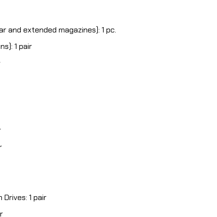
ar and extended magazines): 1 pc.
s): 1 pair
r
r
r
Drives: 1 pair
r