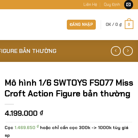
Liên Hệ
Quy Định
ĐĂNG NHẬP
OK /
0
₫
0
 FIGURE BẢN THƯỜNG
Mô hình 1/6 SWTOYS FS077 Miss
Croft Action Figure bản thường
4.199.000
₫
₫
Cọc
1.469.650
hoặc chỉ cần cọc 300k -> 1000k tùy giá
sp