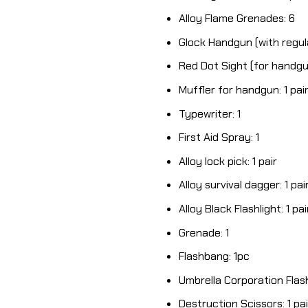
Alloy Flame Grenades: 6
Glock Handgun (with regul
Red Dot Sight (for handgun
Muffler for handgun: 1 pai
Typewriter: 1
First Aid Spray: 1
Alloy lock pick: 1 pair
Alloy survival dagger: 1 pai
Alloy Black Flashlight: 1 pai
Grenade: 1
Flashbang: 1pc
Umbrella Corporation Flash 
Destruction Scissors: 1 pai