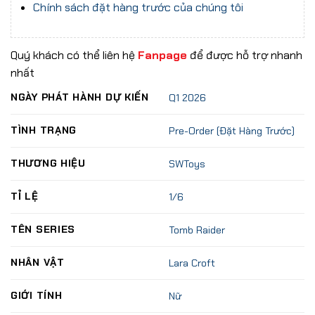
Chính sách đặt hàng trước của chúng tôi
Quý khách có thể liên hệ
Fanpage
để được hỗ trợ nhanh
nhất
NGÀY PHÁT HÀNH DỰ KIẾN
Q1 2026
TÌNH TRẠNG
Pre-Order (Đặt Hàng Trước)
THƯƠNG HIỆU
SWToys
TỈ LỆ
1/6
TÊN SERIES
Tomb Raider
NHÂN VẬT
Lara Croft
GIỚI TÍNH
Nữ