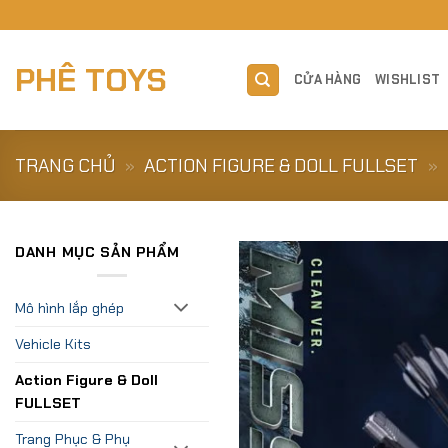
Skip
to
content
PHÊ TOYS
CỬA HÀNG
WISHLIST
TRANG CHỦ
»
ACTION FIGURE & DOLL FULLSET
»
DANH MỤC SẢN PHẨM
Mô hình lắp ghép
Vehicle Kits
Action Figure & Doll
FULLSET
Trang Phục & Phụ