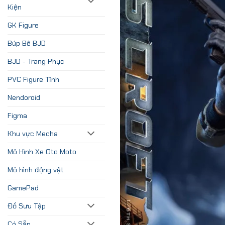
Kiện
GK Figure
Búp Bê BJD
BJD - Trang Phục
PVC Figure Tĩnh
Nendoroid
Figma
Khu vực Mecha
Mô Hình Xe Oto Moto
Mô hình động vật
GamePad
Đồ Sưu Tập
Có Sẵn