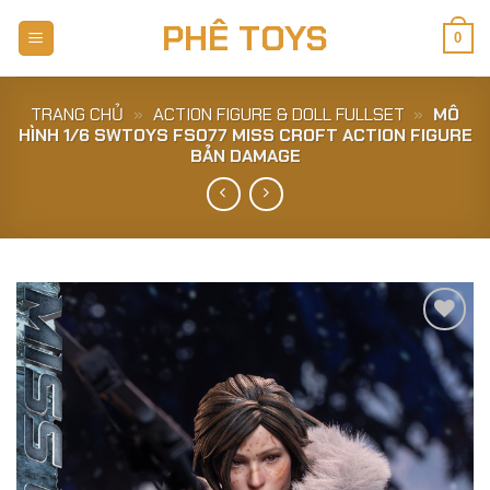
Skip
PHÊ TOYS
to
0
content
TRANG CHỦ
»
ACTION FIGURE & DOLL FULLSET
»
MÔ
HÌNH 1/6 SWTOYS FS077 MISS CROFT ACTION FIGURE
BẢN DAMAGE
Add to
Wishlist