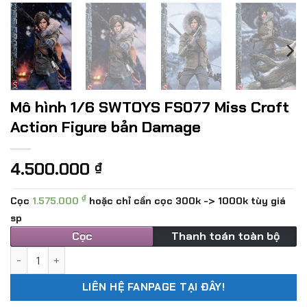
Mô hình 1/6 SWTOYS FS077 Miss Croft
Action Figure bản Damage
4.500.000
₫
₫
Cọc
1.575.000
hoặc chỉ cần cọc 300k -> 1000k tùy giá
sp
Cọc
Thanh toán toàn bộ
Mô hình 1/6 SWTOYS FS077 Miss Croft Action Figure bản D
LIÊN HỆ FANPAGE TẠI ĐÂY!