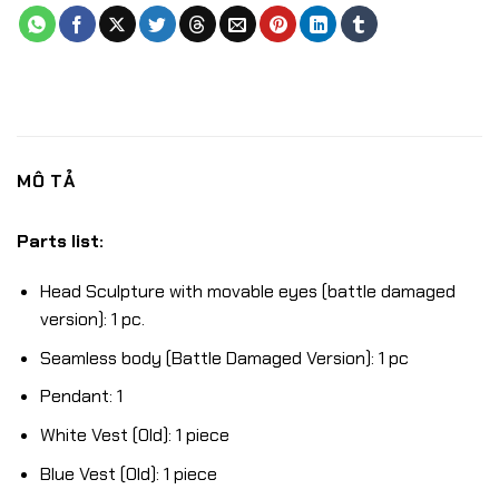
MÔ TẢ
Parts list:
Head Sculpture with movable eyes (battle damaged
version): 1 pc.
Seamless body (Battle Damaged Version): 1 pc
Pendant: 1
White Vest (Old): 1 piece
Blue Vest (Old): 1 piece