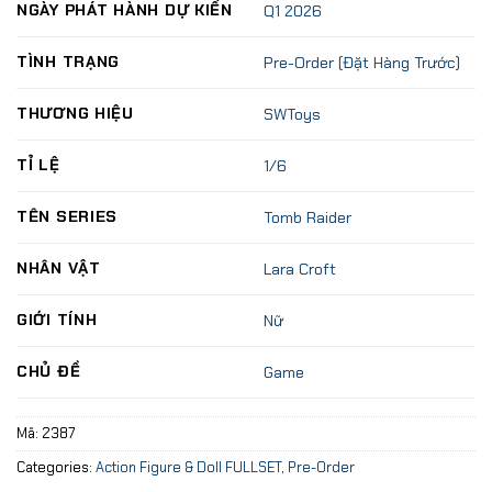
NGÀY PHÁT HÀNH DỰ KIẾN
Q1 2026
TÌNH TRẠNG
Pre-Order (Đặt Hàng Trước)
THƯƠNG HIỆU
SWToys
TỈ LỆ
1/6
TÊN SERIES
Tomb Raider
NHÂN VẬT
Lara Croft
GIỚI TÍNH
Nữ
CHỦ ĐỀ
Game
Mã:
2387
Categories:
Action Figure & Doll FULLSET
,
Pre-Order