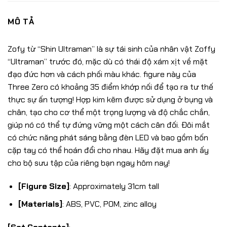
MÔ TẢ
Zofy từ “Shin Ultraman” là sự tái sinh của nhân vật Zoffy
“Ultraman” trước đó, mặc dù có thái độ xám xịt về mặt
đạo đức hơn và cách phối màu khác. figure này của
Three Zero có khoảng 35 điểm khớp nối để tạo ra tư thế
thực sự ấn tượng! Hợp kim kẽm được sử dụng ở bụng và
chân, tạo cho cơ thể một trọng lượng và độ chắc chắn,
giúp nó có thể tự đứng vững một cách cân đối. Đôi mắt
có chức năng phát sáng bằng đèn LED và bao gồm bốn
cặp tay có thể hoán đổi cho nhau. Hãy đặt mua anh ấy
cho bộ sưu tập của riêng bạn ngay hôm nay!
[Figure Size]
: Approximately 31cm tall
[Materials]
: ABS, PVC, POM, zinc alloy