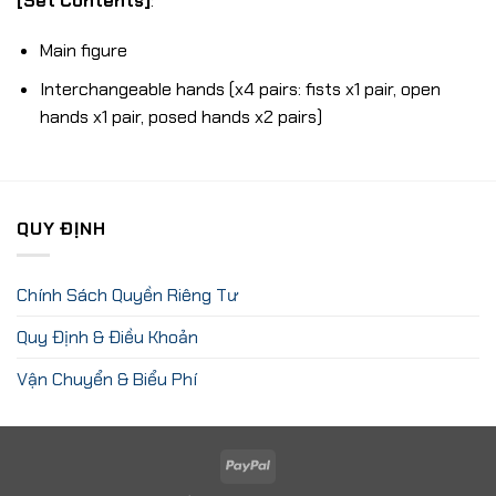
[Set Contents]
:
Main figure
Interchangeable hands (x4 pairs: fists x1 pair, open
hands x1 pair, posed hands x2 pairs)
QUY ĐỊNH
Chính Sách Quyền Riêng Tư
Quy Định & Điều Khoản
Vận Chuyển & Biểu Phí
PayPal