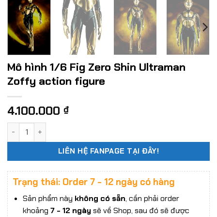
Mô hình 1/6 Fig Zero Shin Ultraman
Zoffy action figure
4.100.000
₫
Mô hình 1/6 Fig Zero Shin Ultraman Zoffy action figure số 
LIÊN HỆ FANPAGE TẠI ĐÂY!
Trạng thái: Order 7 - 12 ngày có hàng
Sản phẩm này
không có sẵn
, cần phải order
khoảng
7 - 12 ngày
sẽ về Shop, sau đó sẽ được