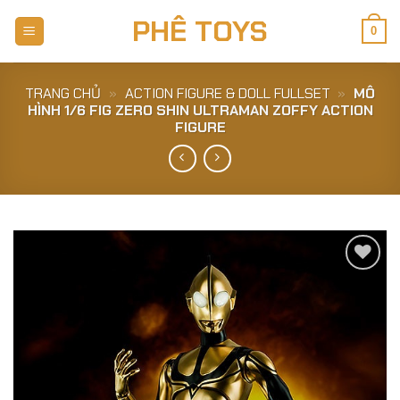
Skip
PHÊ TOYS
to
0
content
TRANG CHỦ
»
ACTION FIGURE & DOLL FULLSET
»
MÔ
HÌNH 1/6 FIG ZERO SHIN ULTRAMAN ZOFFY ACTION
FIGURE
Add to
Wishlist