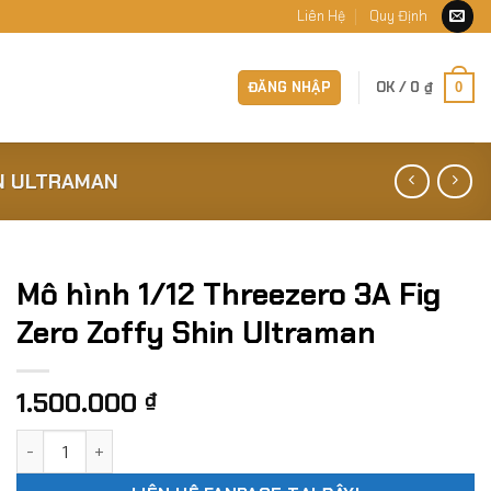
Liên Hệ
Quy Định
ĐĂNG NHẬP
OK /
0
₫
0
IN ULTRAMAN
Mô hình 1/12 Threezero 3A Fig
Zero Zoffy Shin Ultraman
1.500.000
₫
Mô hình 1/12 Threezero 3A Fig Zero Zoffy Shin Ultraman số