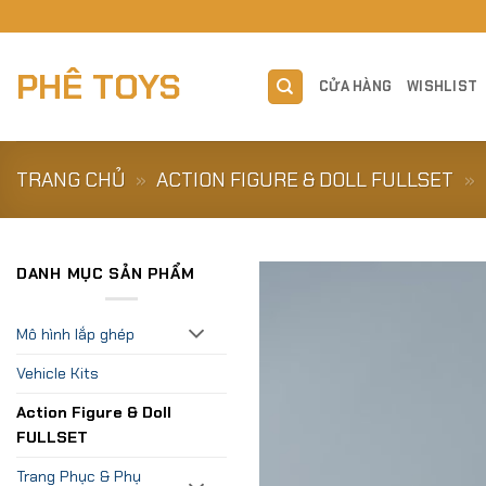
Skip
to
content
PHÊ TOYS
CỬA HÀNG
WISHLIST
TRANG CHỦ
»
ACTION FIGURE & DOLL FULLSET
»
DANH MỤC SẢN PHẨM
Mô hình lắp ghép
Vehicle Kits
Action Figure & Doll
FULLSET
Trang Phục & Phụ