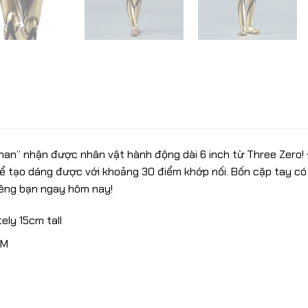
aman” nhận được nhân vật hành động dài 6 inch từ Three Zero!
ể tạo dáng được với khoảng 30 điểm khớp nối. Bốn cặp tay c
iêng bạn ngay hôm nay!
ely 15cm tall
OM