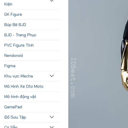
Kiện
GK Figure
Búp Bê BJD
BJD - Trang Phục
PVC Figure Tĩnh
Nendoroid
Figma
Khu vực Mecha
Mô Hình Xe Oto Moto
Mô hình động vật
GamePad
Đồ Sưu Tập
Có Sẵn