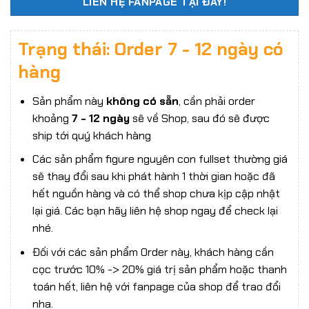
LIÊN HỆ FANPAGE TẠI ĐÂY!
Trạng thái: Order 7 - 12 ngày có
hàng
Sản phẩm này
không có sẵn
, cần phải order
khoảng
7 - 12 ngày
sẽ về Shop, sau đó sẽ được
ship tới quý khách hàng
Các sản phẩm figure nguyên con fullset thường giá
sẽ thay đổi sau khi phát hành 1 thời gian hoặc đã
hết nguồn hàng và có thể shop chưa kịp cập nhật
lại giá. Các bạn hãy liên hệ shop ngay để check lại
nhé.
Đối với các sản phẩm Order này, khách hàng cần
cọc trước 10% -> 20% giá trị sản phẩm hoặc thanh
toán hết, liên hệ với fanpage của shop để trao đổi
nha.