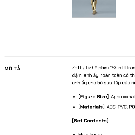
Zoffy từ bộ phim “Shin Ultr
MÔ TẢ
đậm; anh ấy hoàn toàn có th
anh ấy cho bộ sưu tập của r
[Figure Size]
: Approximat
[Materials]
: ABS, PVC, P
[Set Contents]
:
Main figure