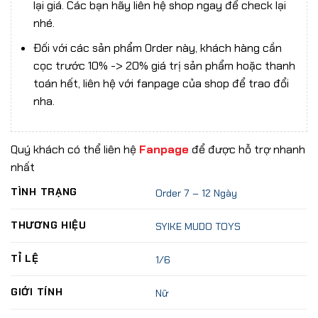
lại giá. Các bạn hãy liên hệ shop ngay để check lại
nhé.
Đối với các sản phẩm Order này, khách hàng cần
cọc trước 10% -> 20% giá trị sản phẩm hoặc thanh
toán hết, liên hệ với fanpage của shop để trao đổi
nha.
Quý khách có thể liên hệ
Fanpage
để được hỗ trợ nhanh
nhất
TÌNH TRẠNG
Order 7 – 12 Ngày
THƯƠNG HIỆU
SYIKE MUDO TOYS
TỈ LỆ
1/6
GIỚI TÍNH
Nữ