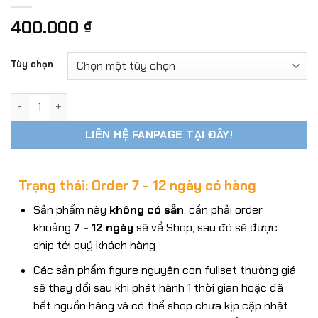
400.000
₫
Tùy chọn
Bộ Áo Lót + Tất Dài tỷ lệ 1/6 – Tương Thích Body Figure C
LIÊN HỆ FANPAGE TẠI ĐÂY!
Trạng thái: Order 7 - 12 ngày có hàng
Sản phẩm này
không có sẵn
, cần phải order
khoảng
7 - 12 ngày
sẽ về Shop, sau đó sẽ được
ship tới quý khách hàng
Các sản phẩm figure nguyên con fullset thường giá
sẽ thay đổi sau khi phát hành 1 thời gian hoặc đã
hết nguồn hàng và có thể shop chưa kịp cập nhật