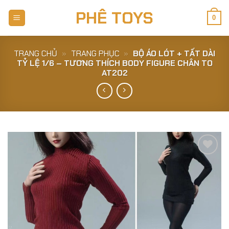
Skip
PHÊ TOYS
to
0
content
TRANG CHỦ
»
TRANG PHỤC
»
BỘ ÁO LÓT + TẤT DÀI
TỶ LỆ 1/6 – TƯƠNG THÍCH BODY FIGURE CHÂN TO
AT202
Add to
Wishlist