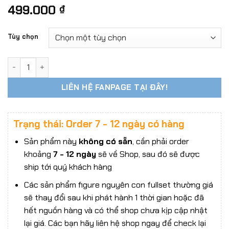
499.000
₫
Tùy chọn
Áo Sơ Mi + Quần Da Cao Cấp – Tương Thích Body Chân To A
LIÊN HỆ FANPAGE TẠI ĐÂY!
Trạng thái: Order 7 - 12 ngày có hàng
Sản phẩm này
không có sẵn
, cần phải order
khoảng
7 - 12 ngày
sẽ về Shop, sau đó sẽ được
ship tới quý khách hàng
Các sản phẩm figure nguyên con fullset thường giá
sẽ thay đổi sau khi phát hành 1 thời gian hoặc đã
hết nguồn hàng và có thể shop chưa kịp cập nhật
lại giá. Các bạn hãy liên hệ shop ngay để check lại