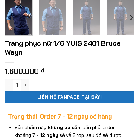
Trang phục nữ 1/6 YUIS 2401 Bruce
Wayn
1.600.000
₫
Trang phục nữ 1/6 YUIS 2401 Bruce Wayn số lượng
LIÊN HỆ FANPAGE TẠI ĐÂY!
Trạng thái: Order 7 - 12 ngày có hàng
Sản phẩm này
không có sẵn
, cần phải order
khoảng
7 - 12 ngày
sẽ về Shop, sau đó sẽ được