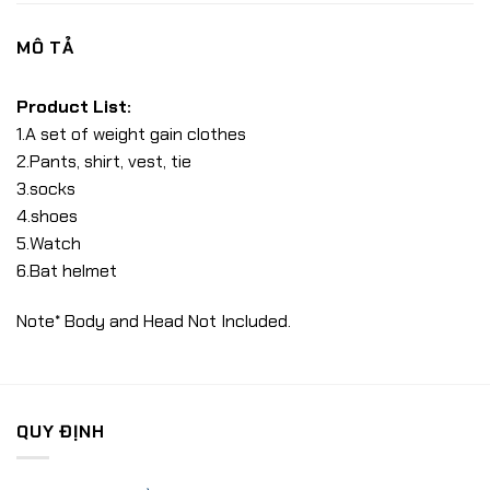
MÔ TẢ
Product List:
1.A set of weight gain clothes
2.Pants, shirt, vest, tie
3.socks
4.shoes
5.Watch
6.Bat helmet
Note* Body and Head Not Included.
QUY ĐỊNH