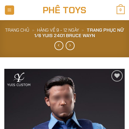
Skip
PHÊ TOYS
to
0
content
TRANG CHỦ
»
HÀNG VỀ 9 - 12 NGÀY
»
TRANG PHỤC NỮ
1/6 YUIS 2401 BRUCE WAYN
Add to
Wishlist