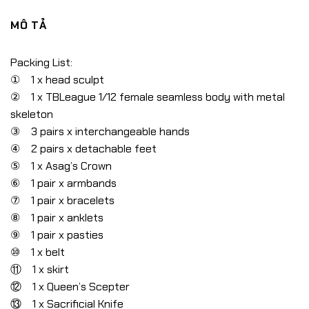
MÔ TẢ
Packing List:
① 1 x head sculpt
② 1 x TBLeague 1/12 female seamless body with metal
skeleton
③ 3 pairs x interchangeable hands
④ 2 pairs x detachable feet
⑤ 1 x Asag’s Crown
⑥ 1 pair x armbands
⑦ 1 pair x bracelets
⑧ 1 pair x anklets
⑨ 1 pair x pasties
⑩ 1 x belt
⑪ 1 x skirt
⑫ 1 x Queen’s Scepter
⑬ 1 x Sacrificial Knife