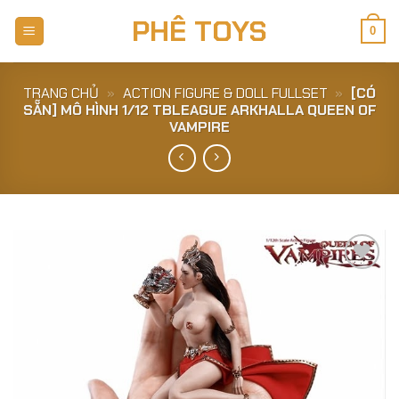
Skip
PHÊ TOYS
to
0
content
TRANG CHỦ
»
ACTION FIGURE & DOLL FULLSET
»
[CÓ
SẴN] MÔ HÌNH 1/12 TBLEAGUE ARKHALLA QUEEN OF
VAMPIRE
Add to
Wishlist