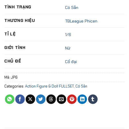
TÌNH TRẠNG
Có Sẵn
THƯƠNG HIỆU
TBLeague Phicen
TỈ LỆ
1/6
GIỚI TÍNH
Nữ
CHỦ ĐỀ
Cổ đại
Mã:
JP6
Categories:
Action Figure & Doll FULLSET
,
Có Sẵn