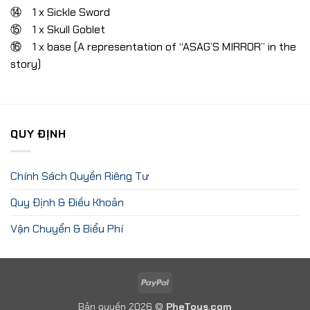
⑭ 1 x Sickle Sword
⑮ 1 x Skull Goblet
⑯ 1 x base (A representation of “ASAG’S MIRROR” in the
story)
QUY ĐỊNH
Chính Sách Quyền Riêng Tư
Quy Định & Điều Khoản
Vận Chuyển & Biểu Phí
PayPal
Bản quyền 2026 ©
PheToys.com