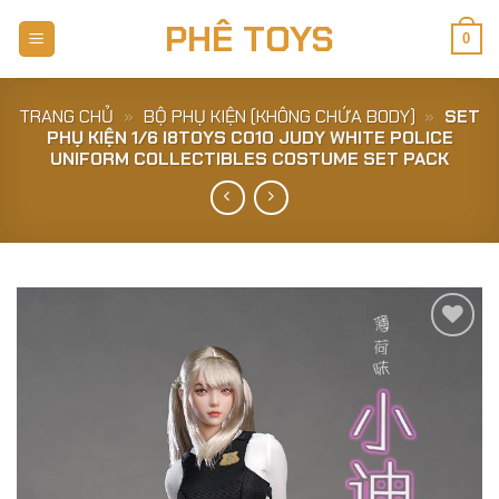
Skip
PHÊ TOYS
to
0
content
TRANG CHỦ
»
BỘ PHỤ KIỆN (KHÔNG CHỨA BODY)
»
SET
PHỤ KIỆN 1/6 I8TOYS C010 JUDY WHITE POLICE
UNIFORM COLLECTIBLES COSTUME SET PACK
Add to
Wishlist