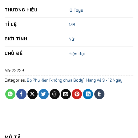
THƯƠNG HIỆU
i8 Toys
TỈ LỆ
1/6
GIỚI TÍNH
Nữ
CHỦ ĐỀ
Hiện đại
Mã:
2323B
Categories:
Bộ Phụ Kiện (không chứa Body)
,
Hàng Về 9 - 12 Ngày
MÔ TẢ