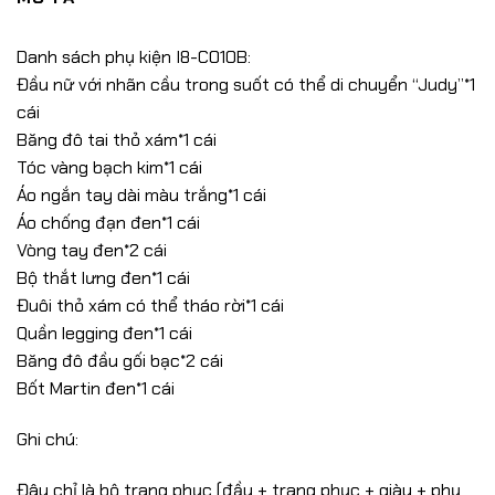
Danh sách phụ kiện I8-C010B:
Đầu nữ với nhãn cầu trong suốt có thể di chuyển “Judy”*1
cái
Băng đô tai thỏ xám*1 cái
Tóc vàng bạch kim*1 cái
Áo ngắn tay dài màu trắng*1 cái
Áo chống đạn đen*1 cái
Vòng tay đen*2 cái
Bộ thắt lưng đen*1 cái
Đuôi thỏ xám có thể tháo rời*1 cái
Quần legging đen*1 cái
Băng đô đầu gối bạc*2 cái
Bốt Martin đen*1 cái
Ghi chú:
Đây chỉ là bộ trang phục (đầu + trang phục + giày + phụ