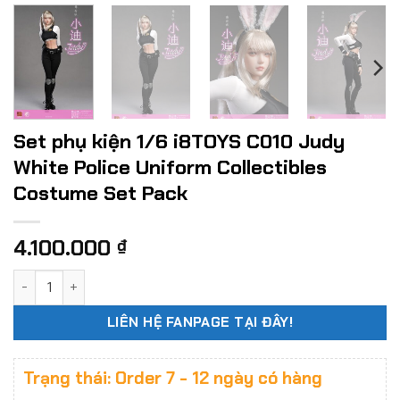
Set phụ kiện 1/6 i8TOYS C010 Judy
White Police Uniform Collectibles
Costume Set Pack
4.100.000
₫
Set phụ kiện 1/6 i8TOYS C010 Judy White Police Uniform Co
LIÊN HỆ FANPAGE TẠI ĐÂY!
Trạng thái: Order 7 - 12 ngày có hàng