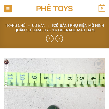
Skip
PHÊ TOYS
to
0
content
TRANG CHỦ
»
CÓ SẴN
»
[CÓ SẴN] PHỤ KIỆN MÔ HÌNH
QUÂN SỰ DAMTOYS 1:6 GRENADE MÀU ĐẬM
Add to
Wishlist