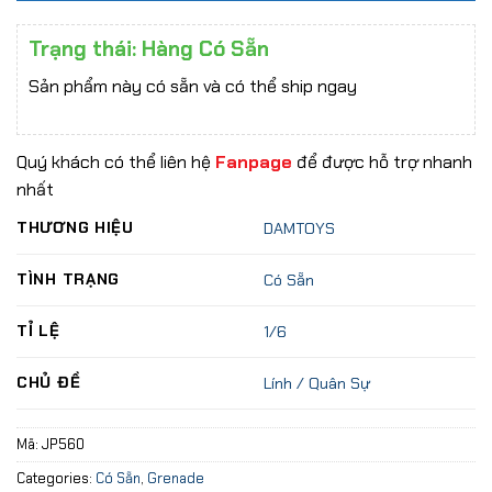
Trạng thái: Hàng Có Sẵn
Sản phẩm này có sẵn và có thể ship ngay
Quý khách có thể liên hệ
Fanpage
để được hỗ trợ nhanh
nhất
THƯƠNG HIỆU
DAMTOYS
TÌNH TRẠNG
Có Sẵn
TỈ LỆ
1/6
CHỦ ĐỀ
Lính / Quân Sự
Mã:
JP560
Categories:
Có Sẵn
,
Grenade