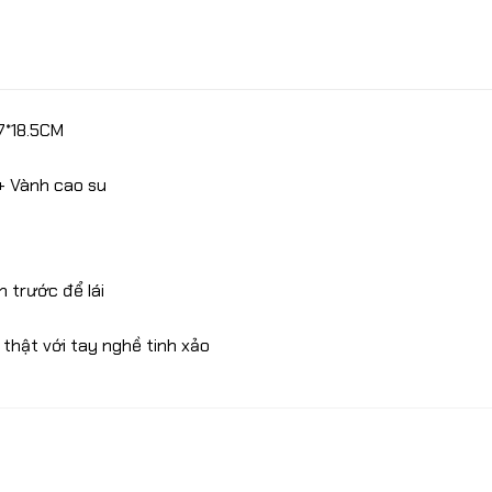
7*18.5CM
 + Vành cao su
h trước để lái
 thật với tay nghề tinh xảo