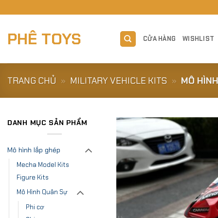
Skip
to
content
PHÊ TOYS
CỬA HÀNG
WISHLIST
TRANG CHỦ
»
MILITARY VEHICLE KITS
»
MÔ HÌNH
DANH MỤC SẢN PHẨM
Mô hình lắp ghép
Mecha Model Kits
Figure Kits
Mô Hình Quân Sự
Phi cơ