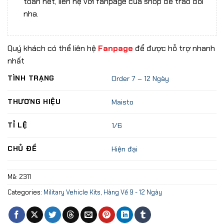
toán hết, liên hệ với fanpage của shop để trao đổi
nha.
Quý khách có thể liên hệ
Fanpage
để được hỗ trợ nhanh
nhất
TÌNH TRẠNG
Order 7 – 12 Ngày
THƯƠNG HIỆU
Maisto
TỈ LỆ
1/6
CHỦ ĐỀ
Hiện đại
Mã:
2311
Categories:
Military Vehicle Kits
,
Hàng Về 9 - 12 Ngày