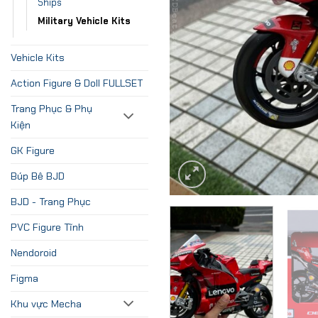
Ships
Military Vehicle Kits
Vehicle Kits
Action Figure & Doll FULLSET
Trang Phục & Phụ
Kiện
GK Figure
Búp Bê BJD
BJD - Trang Phục
PVC Figure Tĩnh
Nendoroid
Figma
Khu vực Mecha