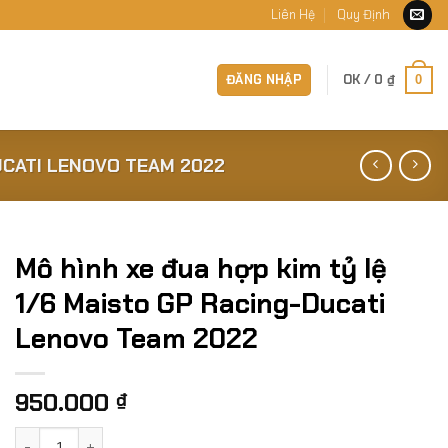
Liên Hệ
Quy Định
ĐĂNG NHẬP
OK /
0
₫
0
UCATI LENOVO TEAM 2022
Mô hình xe đua hợp kim tỷ lệ
1/6 Maisto GP Racing-Ducati
Lenovo Team 2022
950.000
₫
Mô hình xe đua hợp kim tỷ lệ 1/6 Maisto GP Racing-Ducati