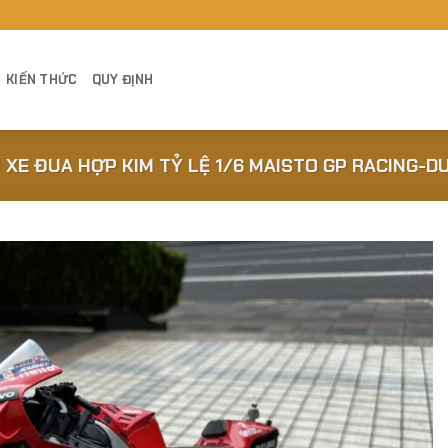
KIẾN THỨC
QUY ĐỊNH
 XE ĐUA HỢP KIM TỶ LỆ 1/6 MAISTO GP RACING-D
Add to
Wishlist