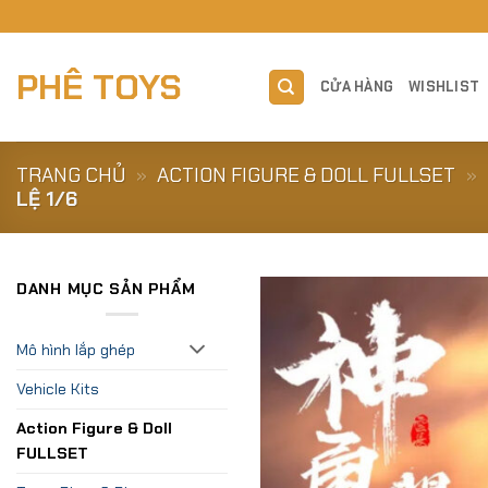
Skip
to
content
PHÊ TOYS
CỬA HÀNG
WISHLIST
TRANG CHỦ
»
ACTION FIGURE & DOLL FULLSET
»
LỆ 1/6
DANH MỤC SẢN PHẨM
Mô hình lắp ghép
Vehicle Kits
Action Figure & Doll
FULLSET