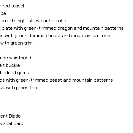
h red tassel
obe
terned single-sleeve outer robe
ck plate with green-trimmed dragon and mountain patterns
rons with green-trimmed beast and mountain patterns
 with green trim
ocade waistband
elt buckle
embedded gems
uards with green-trimmed beast and mountain patterns
rds with green trim
cent Blade
ck scabbard