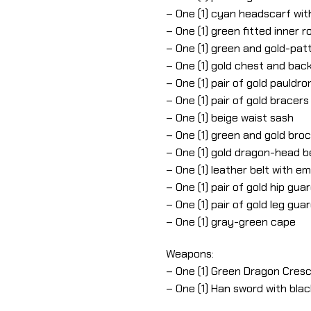
– One (1) cyan headscarf wit
– One (1) green fitted inner r
– One (1) green and gold-pat
– One (1) gold chest and ba
– One (1) pair of gold pauld
– One (1) pair of gold bracers
– One (1) beige waist sash
– One (1) green and gold br
– One (1) gold dragon-head b
– One (1) leather belt with 
– One (1) pair of gold hip g
– One (1) pair of gold leg gua
– One (1) gray-green cape
Weapons:
– One (1) Green Dragon Cres
– One (1) Han sword with bla