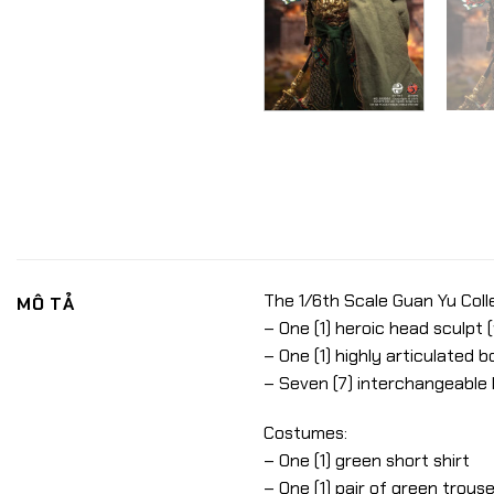
The 1/6th Scale Guan Yu Colle
MÔ TẢ
– One (1) heroic head sculpt 
– One (1) highly articulated 
– Seven (7) interchangeable
Costumes:
– One (1) green short shirt
– One (1) pair of green trous