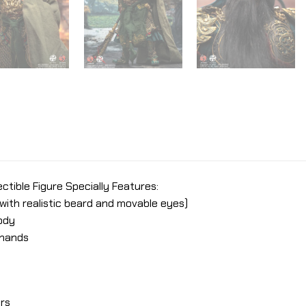
ctible Figure Specially Features:
(with realistic beard and movable eyes)
body
 hands
ers