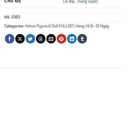
CHỦ ĐỀ
Cổ đại
,
Trung Quốc
Mã:
2383
Categories:
Action Figure & Doll FULLSET
,
Hàng Về 9 - 12 Ngày