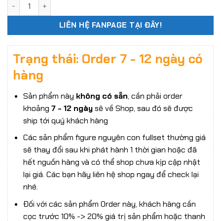
Mô hình Quan Vũ Tam Quốc bản thường 303TOYS X JSTOYS 30
LIÊN HỆ FANPAGE TẠI ĐÂY!
Trạng thái: Order 7 - 12 ngày có
hàng
Sản phẩm này
không có sẵn
, cần phải order
khoảng
7 - 12 ngày
sẽ về Shop, sau đó sẽ được
ship tới quý khách hàng
Các sản phẩm figure nguyên con fullset thường giá
sẽ thay đổi sau khi phát hành 1 thời gian hoặc đã
hết nguồn hàng và có thể shop chưa kịp cập nhật
lại giá. Các bạn hãy liên hệ shop ngay để check lại
nhé.
Đối với các sản phẩm Order này, khách hàng cần
cọc trước 10% -> 20% giá trị sản phẩm hoặc thanh