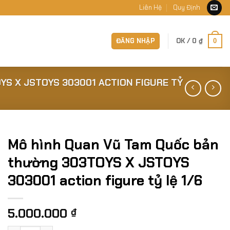
Liên Hệ
Quy Định
ĐĂNG NHẬP
OK /
0
₫
0
S X JSTOYS 303001 ACTION FIGURE TỶ
Mô hình Quan Vũ Tam Quốc bản
thường 303TOYS X JSTOYS
303001 action figure tỷ lệ 1/6
5.000.000
₫