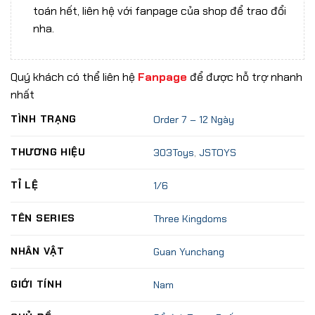
toán hết, liên hệ với fanpage của shop để trao đổi
nha.
Quý khách có thể liên hệ
Fanpage
để được hỗ trợ nhanh
nhất
TÌNH TRẠNG
Order 7 – 12 Ngày
THƯƠNG HIỆU
303Toys
,
JSTOYS
TỈ LỆ
1/6
TÊN SERIES
Three Kingdoms
NHÂN VẬT
Guan Yunchang
GIỚI TÍNH
Nam