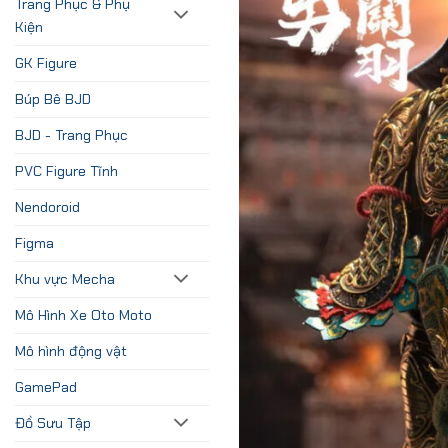
Trang Phục & Phụ
Kiện
GK Figure
Búp Bê BJD
BJD - Trang Phục
PVC Figure Tĩnh
Nendoroid
Figma
Khu vực Mecha
Mô Hình Xe Oto Moto
Mô hình động vật
GamePad
Đồ Sưu Tập