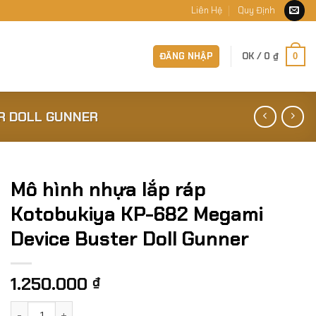
Liên Hệ
Quy Định
ĐĂNG NHẬP
OK /
0
₫
0
ER DOLL GUNNER
Mô hình nhựa lắp ráp
Kotobukiya KP-682 Megami
Device Buster Doll Gunner
1.250.000
₫
Mô hình nhựa lắp ráp Kotobukiya KP-682 Megami Device Bus