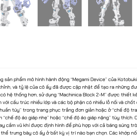
òng sản phẩm mô hình hành động “Megami Device” của Kotobukiy
 chỉnh, và tỷ lệ của cô ấy đã được cập nhật để tạo ra những
 có hệ thống hơn, sử dụng “Machinica Block 2-M” được thiết k
với cấu trúc nhiều lớp và các bộ phận có nhiều lỗ nối và chố
thuần túy” trong trang phục trắng đơn giản hoặc ở “chế độ tr
h “chế độ áo giáp nhẹ” hoặc “chế độ áo giáp nặng” tùy thích
ay cầm vũ khí được định hình để phù hợp với cả báng súng trò
thể trưng bày cô ấy ở bất kỳ vị trí nào bạn chọn. Các khớp n