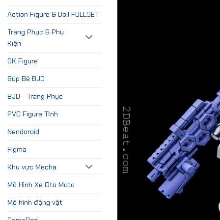
Action Figure & Doll FULLSET
Trang Phục & Phụ
Kiện
GK Figure
Búp Bê BJD
BJD - Trang Phục
PVC Figure Tĩnh
Nendoroid
Figma
Khu vực Mecha
Mô Hình Xe Oto Moto
Mô hình động vật
GamePad