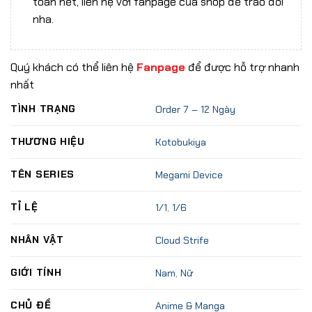
toán hết, liên hệ với fanpage của shop để trao đổi
nha.
Quý khách có thể liên hệ
Fanpage
để được hỗ trợ nhanh
nhất
TÌNH TRẠNG
Order 7 – 12 Ngày
THƯƠNG HIỆU
Kotobukiya
TÊN SERIES
Megami Device
TỈ LỆ
1/1
,
1/6
NHÂN VẬT
Cloud Strife
GIỚI TÍNH
Nam
,
Nữ
CHỦ ĐỀ
Anime & Manga