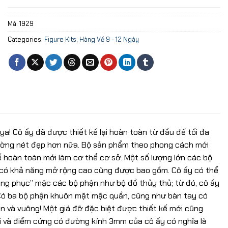
Mã:
1929
Categories:
Figure Kits
,
Hàng Về 9 - 12 Ngày
a! Cô ấy đã được thiết kế lại hoàn toàn từ đầu để tối đa
 đường nét đẹp hơn nữa. Bộ sản phẩm theo phong cách mới
ế hoàn toàn mới làm cơ thể cơ sở. Một số lượng lớn các bộ
t có khả năng mở rộng cao cũng được bao gồm. Cô ấy có thể
ang phục” mặc các bộ phận như bộ đồ thủy thủ; từ đó, cô ấy
. Có ba bộ phận khuôn mặt mặc quần, cũng như bàn tay có
n và vuông! Một giá đỡ đặc biệt được thiết kế mới cũng
ối và điểm cứng có đường kính 3mm của cô ấy có nghĩa là