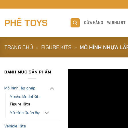
Skip
to
content
PHÊ TOYS
CỬA HÀNG
WISHLIST
TRANG CHỦ
»
FIGURE KITS
»
MÔ HÌNH NHỰA LẮ
DANH MỤC SẢN PHẨM
Mô hình lắp ghép
Mecha Model Kits
Figure Kits
Mô Hình Quân Sự
Vehicle Kits