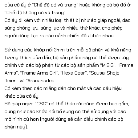
của cô ấy ở “Chế độ có vũ trang” hoặc không có bộ đồ ở
“Chế độ không có vũ trang”.
Cô ấy đi kèm với nhiều loại thiết bị như áo giáp ngoài, dao,
súng phóng lựu, súng lục và nhiều thứ khác, cho phép
người dùng tạo ra các cảnh chiến đấu khác nhau!
Sử dụng các khớp nối 3mm trên mỗi bộ phận và khả năng
tương thích của đầu, bộ sản phẩm này có thể được tùy
chỉnh với các bộ phận từ các bộ sản phẩm “M.S.G”, “Frame
Arms”, “Frame Arms Girl”, “Hexa Gear”, “Sousai Shojo
Teien” và “Aracanadea”.
Có kèm theo các miếng dán cho mắt và các dấu hiệu
khác của cô ấy.
Bộ giáp ngực “CSC” có thể tháo rời cũng được bao gồm,
cũng như các khớp nối bổ sung có thể sử dụng với các
mô hình cũ hơn (người dùng sẽ cần điều chỉnh các bộ
phận này).