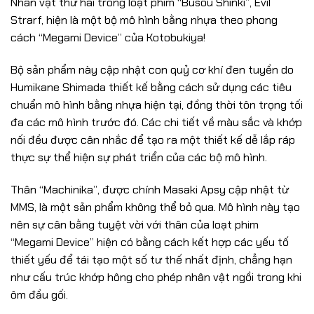
Nhân vật thứ hai trong loạt phim “Busou Shinki”, Evil
Strarf, hiện là một bộ mô hình bằng nhựa theo phong
cách “Megami Device” của Kotobukiya!
Bộ sản phẩm này cập nhật con quỷ cơ khí đen tuyền do
Humikane Shimada thiết kế bằng cách sử dụng các tiêu
chuẩn mô hình bằng nhựa hiện tại, đồng thời tôn trọng tối
đa các mô hình trước đó. Các chi tiết về màu sắc và khớp
nối đều được cân nhắc để tạo ra một thiết kế dễ lắp ráp
thực sự thể hiện sự phát triển của các bộ mô hình.
Thân “Machinika”, được chính Masaki Apsy cập nhật từ
MMS, là một sản phẩm không thể bỏ qua. Mô hình này tạo
nên sự cân bằng tuyệt vời với thân của loạt phim
“Megami Device” hiện có bằng cách kết hợp các yếu tố
thiết yếu để tái tạo một số tư thế nhất định, chẳng hạn
như cấu trúc khớp hông cho phép nhân vật ngồi trong khi
ôm đầu gối.