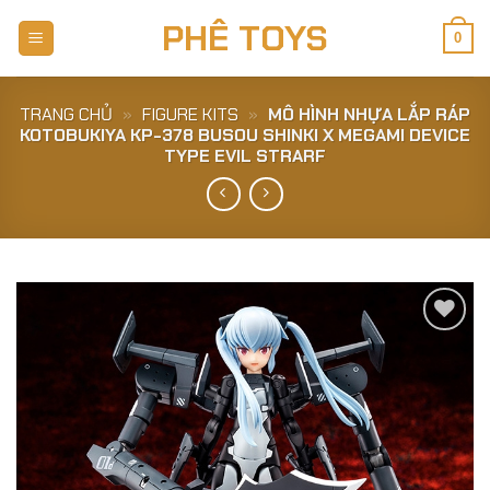
Skip
PHÊ TOYS
to
0
content
TRANG CHỦ
»
FIGURE KITS
»
MÔ HÌNH NHỰA LẮP RÁP
KOTOBUKIYA KP-378 BUSOU SHINKI X MEGAMI DEVICE
TYPE EVIL STRARF
Add to
Wishlist