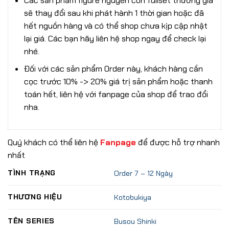
Các sản phẩm figure nguyên con fullset thường giá
sẽ thay đổi sau khi phát hành 1 thời gian hoặc đã
hết nguồn hàng và có thể shop chưa kịp cập nhật
lại giá. Các bạn hãy liên hệ shop ngay để check lại
nhé.
Đối với các sản phẩm Order này, khách hàng cần
cọc trước 10% -> 20% giá trị sản phẩm hoặc thanh
toán hết, liên hệ với fanpage của shop để trao đổi
nha.
Quý khách có thể liên hệ
Fanpage
để được hỗ trợ nhanh
nhất
TÌNH TRẠNG
Order 7 – 12 Ngày
THƯƠNG HIỆU
Kotobukiya
TÊN SERIES
Busou Shinki