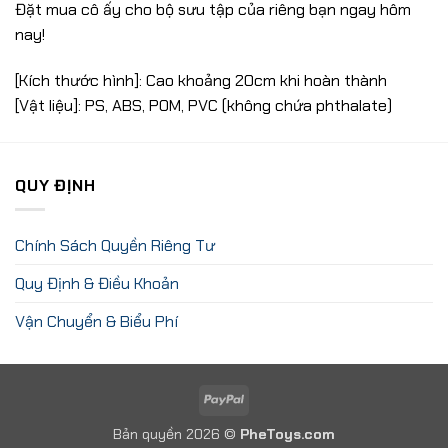
Đặt mua cô ấy cho bộ sưu tập của riêng bạn ngay hôm
nay!
[Kích thước hình]: Cao khoảng 20cm khi hoàn thành
[Vật liệu]: PS, ABS, POM, PVC (không chứa phthalate)
QUY ĐỊNH
Chính Sách Quyền Riêng Tư
Quy Định & Điều Khoản
Vận Chuyển & Biểu Phí
PayPal
Bản quyền 2026 ©
PheToys.com