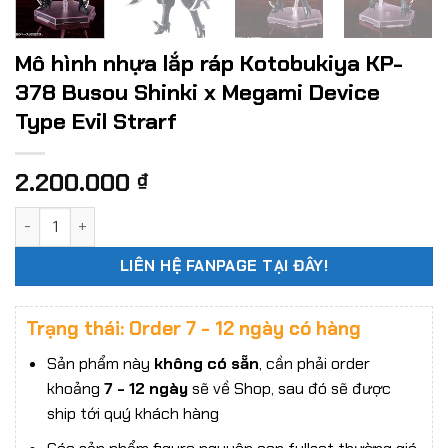
Mô hình nhựa lắp ráp Kotobukiya KP-
378 Busou Shinki x Megami Device
Type Evil Strarf
2.200.000
₫
Mô hình nhựa lắp ráp Kotobukiya KP-378 Busou Shinki x Meg
LIÊN HỆ FANPAGE TẠI ĐÂY!
Trạng thái: Order 7 - 12 ngày có hàng
Sản phẩm này
không có sẵn
, cần phải order
khoảng
7 - 12 ngày
sẽ về Shop, sau đó sẽ được
ship tới quý khách hàng