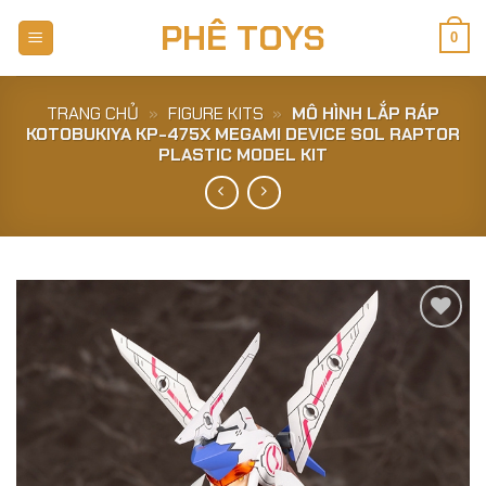
Skip
PHÊ TOYS
to
0
content
TRANG CHỦ
»
FIGURE KITS
»
MÔ HÌNH LẮP RÁP
KOTOBUKIYA KP-475X MEGAMI DEVICE SOL RAPTOR
PLASTIC MODEL KIT
Add to
Wishlist