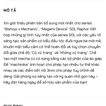
MÔ TẢ
Xin giới thiệu phiên bản bổ sung mới nhất cho series
“Bishojo x Mechanic”, “Megami Device” SOL Raptor. Kết
hợp những gì tinh túy nhất của series SOL với các yếu tố
sáng tạo, sản phẩm có kiểu đầu tóc đuôi ngựa ba mới mẻ,
khuôn mặt biểu cảm có thể hoán đổi và tùy chọn chuyển
đổi giữa chế độ “Có vũ trang” và “Không vũ trang”. Chế
tạo một mecha cú có sừng bằng các bộ phận của áo giáp.
Đế “machinika” linh hoạt cho phép tạo nhiều tư thế khác
nhau và các điểm kết nối 3mm cho phép tùy chỉnh dễ
dàng. Giải phóng sự sáng tạo với kỳ quan nhỏ gọn này –
hãy đặt hàng ngay để sở hữu sản phẩm của bạn!