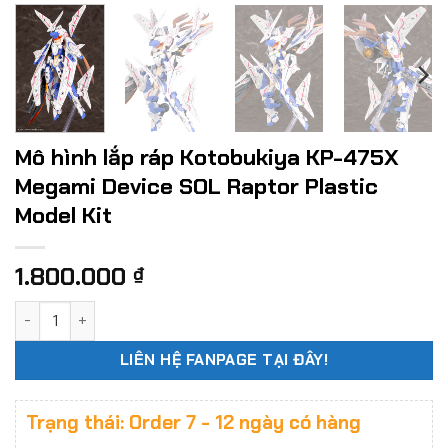
Mô hình lắp ráp Kotobukiya KP-475X
Megami Device SOL Raptor Plastic
Model Kit
1.800.000
₫
Mô hình lắp ráp Kotobukiya KP-475X Megami Device SOL Rapt
LIÊN HỆ FANPAGE TẠI ĐÂY!
Trạng thái: Order 7 - 12 ngày có hàng