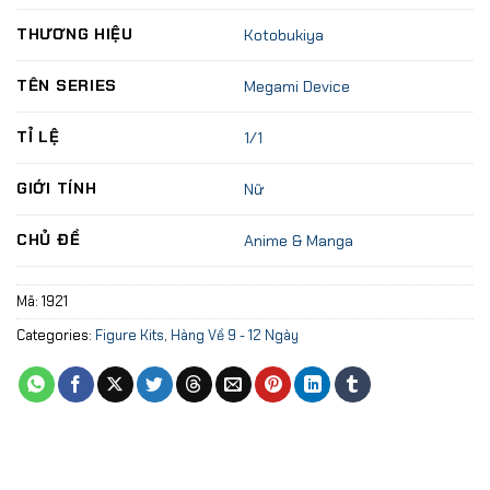
THƯƠNG HIỆU
Kotobukiya
TÊN SERIES
Megami Device
TỈ LỆ
1/1
GIỚI TÍNH
Nữ
CHỦ ĐỀ
Anime & Manga
Mã:
1921
Categories:
Figure Kits
,
Hàng Về 9 - 12 Ngày