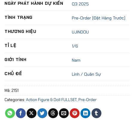
NGÀY PHÁT HÀNH DỰ KIẾN
Q3 2025
TÌNH TRẠNG
Pre-Order (Đặt Hàng Trước)
THƯƠNG HIỆU
UJINDOU
TỈ LỆ
1/6
GIỚI TÍNH
Nam
CHỦ ĐỀ
Lính / Quân Sự
Mã:
2151
Categories:
Action Figure & Doll FULLSET
,
Pre-Order