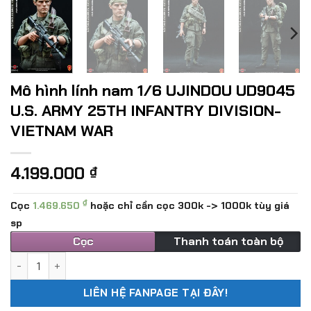
Mô hình lính nam 1/6 UJINDOU UD9045
U.S. ARMY 25TH INFANTRY DIVISION-
VIETNAM WAR
4.199.000
₫
₫
Cọc
1.469.650
hoặc chỉ cần cọc 300k -> 1000k tùy giá
sp
Cọc
Thanh toán toàn bộ
Mô hình lính nam 1/6 UJINDOU UD9045 U.S. ARMY 25TH INF
LIÊN HỆ FANPAGE TẠI ĐÂY!