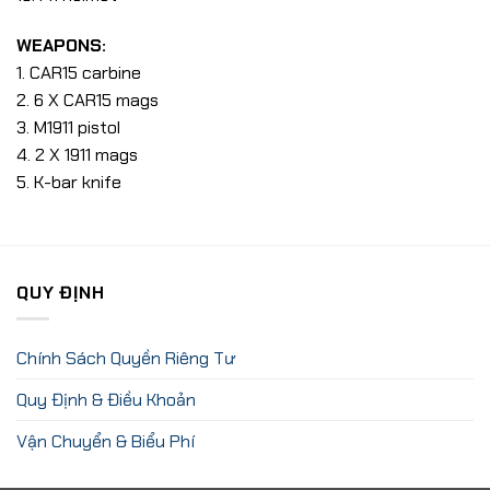
WEAPONS:
1. CAR15 carbine
2. 6 X CAR15 mags
3. M1911 pistol
4. 2 X 1911 mags
5. K-bar knife
QUY ĐỊNH
Chính Sách Quyền Riêng Tư
Quy Định & Điều Khoản
Vận Chuyển & Biểu Phí