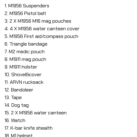
1. M1956 Suspenders
2. M1956 Pistol belt
3. 2 X M1956 M16 mag pouches
4. 4 X M1956 water canteen cover
5. M1956 First aid/compass pouch
6. Triangle bandage
7. M2 medic pouch
8. M1911 mag pouch
9. M1911 holster
10. Shovel&cover
11. ARVN rucksack
12. Bandoleer
13. Tape
14. Dog tag
15. 2 X M1956 water canteen
16. Watch
17. K-bar knife shealth
18. M1 helmet