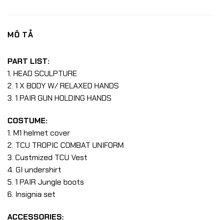
MÔ TẢ
PART LIST:
1. HEAD SCULPTURE
2. 1 X BODY W/ RELAXED HANDS
3. 1 PAIR GUN HOLDING HANDS
COSTUME:
1. M1 helmet cover
2. TCU TROPIC COMBAT UNIFORM
3. Custmized TCU Vest
4. GI undershirt
5. 1 PAIR Jungle boots
6. Insignia set
ACCESSORIES: