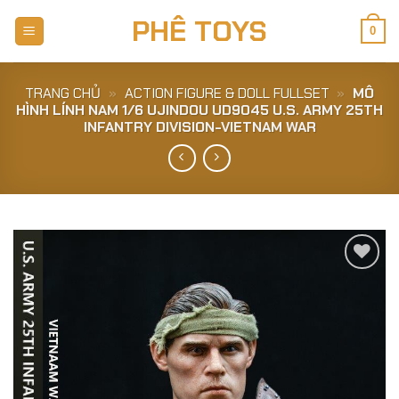
Skip
PHÊ TOYS
to
0
content
TRANG CHỦ
»
ACTION FIGURE & DOLL FULLSET
»
MÔ
HÌNH LÍNH NAM 1/6 UJINDOU UD9045 U.S. ARMY 25TH
INFANTRY DIVISION-VIETNAM WAR
Add to
Wishlist