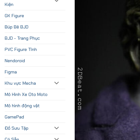
Kiện
GK Figure
Búp Bê BJD
BJD - Trang Phục
PVC Figure Tĩnh
Nendoroid
Figma
Khu vực Mecha
Mô Hình Xe Oto Moto
Mô hình động vật
GamePad
Đồ Sưu Tập
Có Sẵn