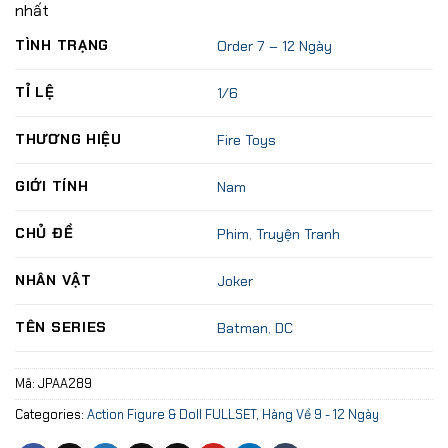
nhất
TÌNH TRẠNG
Order 7 – 12 Ngày
TỈ LỆ
1/6
THƯƠNG HIỆU
Fire Toys
GIỚI TÍNH
Nam
CHỦ ĐỀ
Phim
,
Truyện Tranh
NHÂN VẬT
Joker
TÊN SERIES
Batman
,
DC
Mã:
JPAA289
Categories:
Action Figure & Doll FULLSET
,
Hàng Về 9 - 12 Ngày