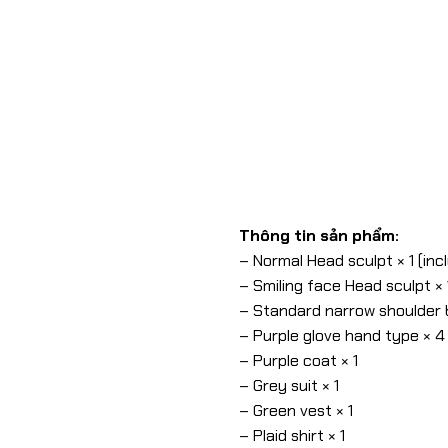
Thông tin sản phẩm:
– Normal Head sculpt × 1 (inc
– Smiling face Head sculpt × 
– Standard narrow shoulder 
– Purple glove hand type × 4
– Purple coat × 1
– Grey suit × 1
– Green vest × 1
– Plaid shirt × 1