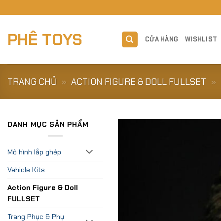
Skip
to
content
PHÊ TOYS
CỬA HÀNG
WISHLIST
TRANG CHỦ
»
ACTION FIGURE & DOLL FULLSET
»
DANH MỤC SẢN PHẨM
Mô hình lắp ghép
Vehicle Kits
Action Figure & Doll
FULLSET
Trang Phục & Phụ