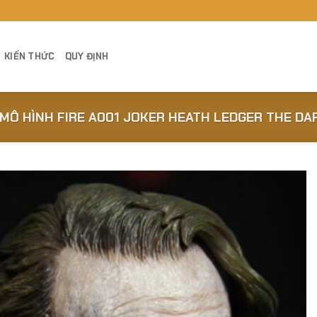
KIẾN THỨC
QUY ĐỊNH
MÔ HÌNH FIRE A001 JOKER HEATH LEDGER THE DARK
Add to
Wishlist