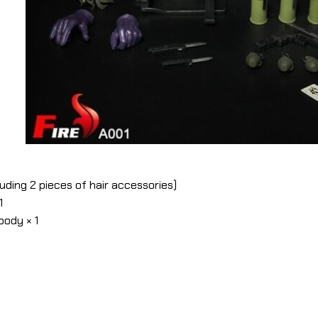
luding 2 pieces of hair accessories)
1
body × 1