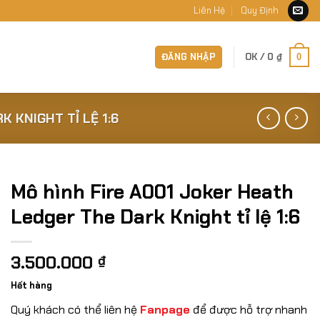
Liên Hệ
Quy Định
ĐĂNG NHẬP
OK /
0
₫
0
 KNIGHT TỈ LỆ 1:6
Mô hình Fire A001 Joker Heath
Ledger The Dark Knight tỉ lệ 1:6
3.500.000
₫
Hết hàng
Quý khách có thể liên hệ
Fanpage
để được hỗ trợ nhanh