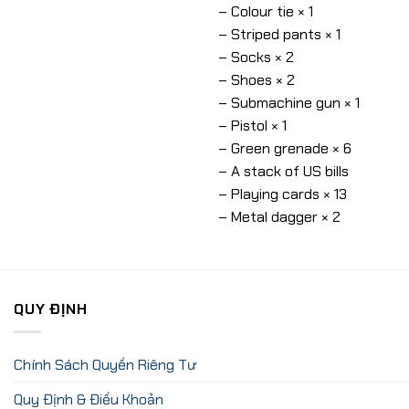
– Colour tie × 1
– Striped pants × 1
– Socks × 2
– Shoes × 2
– Submachine gun × 1
– Pistol × 1
– Green grenade × 6
– A stack of US bills
– Playing cards × 13
– Metal dagger × 2
QUY ĐỊNH
Chính Sách Quyền Riêng Tư
Quy Định & Điều Khoản