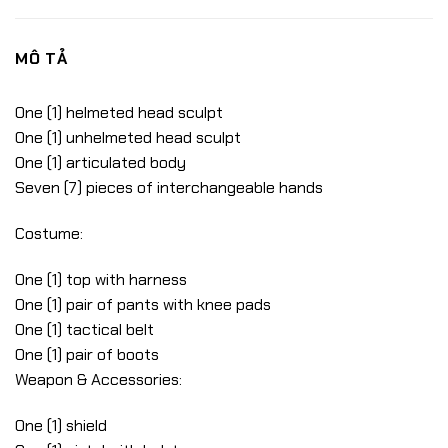
MÔ TẢ
One (1) helmeted head sculpt
One (1) unhelmeted head sculpt
One (1) articulated body
Seven (7) pieces of interchangeable hands
Costume:
One (1) top with harness
One (1) pair of pants with knee pads
One (1) tactical belt
One (1) pair of boots
Weapon & Accessories:
One (1) shield