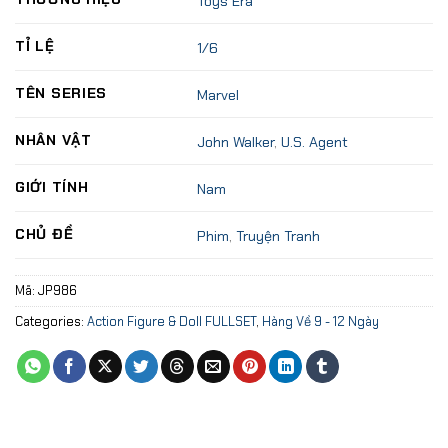
Toys Era
TỈ LỆ
1/6
TÊN SERIES
Marvel
NHÂN VẬT
John Walker
,
U.S. Agent
GIỚI TÍNH
Nam
CHỦ ĐỀ
Phim
,
Truyện Tranh
Mã:
JP986
Categories:
Action Figure & Doll FULLSET
,
Hàng Về 9 - 12 Ngày