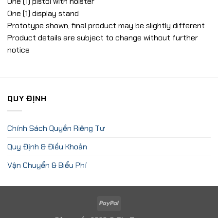
One (1) pistol with holster
One (1) display stand
Prototype shown, final product may be slightly different
Product details are subject to change without further
notice
QUY ĐỊNH
Chính Sách Quyền Riêng Tư
Quy Định & Điều Khoản
Vận Chuyển & Biểu Phí
PayPal