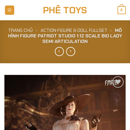
Skip
PHÊ TOYS
to
0
content
TRANG CHỦ
»
ACTION FIGURE & DOLL FULLSET
»
MÔ
HÌNH FIGURE PATRIOT STUDIO 1:12 SCALE BIO LADY
SEMI ARTICULATION
Add to
Wishlist