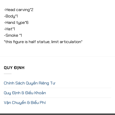
-Head carving*2
-Body*1
-Hand type*6
-Hat*1
-Smoke *1
*this figure is half statue, limit articulation*
QUY ĐỊNH
Chính Sách Quyền Riêng Tư
Quy Định & Điều Khoản
Vận Chuyển & Biểu Phí