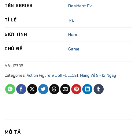
TÊN SERIES
Resident Evil
TỈ LỆ
1/6
GIỚI TÍNH
Nam
CHỦ ĐỀ
Game
Mã:
JP739
Categories:
Action Figure & Doll FULLSET
,
Hàng Về 9 - 12 Ngày
MÔ TẢ