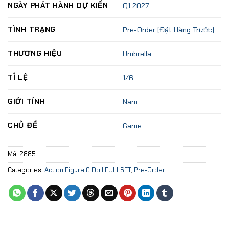
NGÀY PHÁT HÀNH DỰ KIẾN
Q1 2027
TÌNH TRẠNG
Pre-Order (Đặt Hàng Trước)
THƯƠNG HIỆU
Umbrella
TỈ LỆ
1/6
GIỚI TÍNH
Nam
CHỦ ĐỀ
Game
Mã:
2885
Categories:
Action Figure & Doll FULLSET
,
Pre-Order