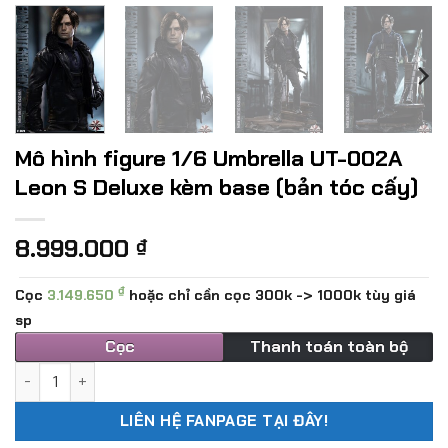
Mô hình figure 1/6 Umbrella UT-002A
Leon S Deluxe kèm base (bản tóc cấy)
8.999.000
₫
₫
Cọc
3.149.650
hoặc chỉ cần cọc 300k -> 1000k tùy giá
sp
Cọc
Thanh toán toàn bộ
Mô hình figure 1/6 Umbrella UT-002A Leon S Deluxe kèm bas
LIÊN HỆ FANPAGE TẠI ĐÂY!