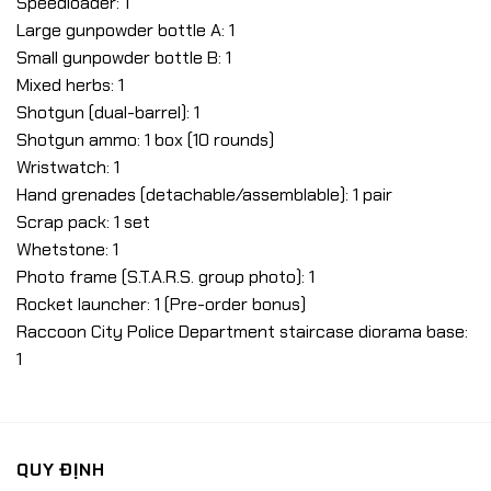
Speedloader: 1
Large gunpowder bottle A: 1
Small gunpowder bottle B: 1
Mixed herbs: 1
Shotgun (dual-barrel): 1
Shotgun ammo: 1 box (10 rounds)
Wristwatch: 1
Hand grenades (detachable/assemblable): 1 pair
Scrap pack: 1 set
Whetstone: 1
Photo frame (S.T.A.R.S. group photo): 1
Rocket launcher: 1 (Pre-order bonus)
Raccoon City Police Department staircase diorama base:
1
QUY ĐỊNH