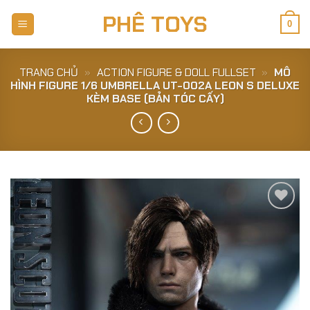
Skip
PHÊ TOYS
to
0
content
TRANG CHỦ
»
ACTION FIGURE & DOLL FULLSET
»
MÔ
HÌNH FIGURE 1/6 UMBRELLA UT-002A LEON S DELUXE
KÈM BASE (BẢN TÓC CẤY)
Add to
Wishlist