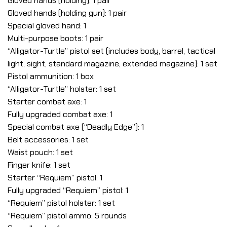
Gloved hands (holding): 1 pair
Gloved hands (holding gun): 1 pair
Special gloved hand: 1
Multi-purpose boots: 1 pair
“Alligator-Turtle” pistol set (includes body, barrel, tactical
light, sight, standard magazine, extended magazine): 1 set
Pistol ammunition: 1 box
“Alligator-Turtle” holster: 1 set
Starter combat axe: 1
Fully upgraded combat axe: 1
Special combat axe (“Deadly Edge”): 1
Belt accessories: 1 set
Waist pouch: 1 set
Finger knife: 1 set
Starter “Requiem” pistol: 1
Fully upgraded “Requiem” pistol: 1
“Requiem” pistol holster: 1 set
“Requiem” pistol ammo: 5 rounds