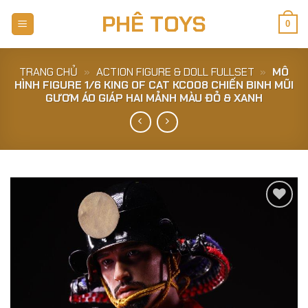
Skip
PHÊ TOYS
to
0
content
TRANG CHỦ
»
ACTION FIGURE & DOLL FULLSET
»
MÔ
HÌNH FIGURE 1/6 KING OF CAT KC008 CHIẾN BINH MŨI
GƯƠM ÁO GIÁP HAI MẢNH MÀU ĐỎ & XANH
Add to
Wishlist