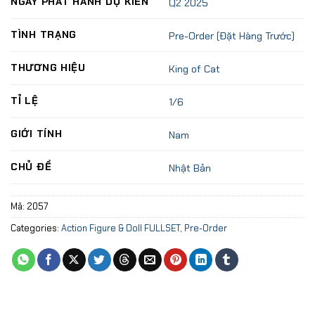
NGÀY PHÁT HÀNH DỰ KIẾN
Q2 2025
TÌNH TRẠNG
Pre-Order (Đặt Hàng Trước)
THƯƠNG HIỆU
King of Cat
TỈ LỆ
1/6
GIỚI TÍNH
Nam
CHỦ ĐỀ
Nhật Bản
Mã:
2057
Categories:
Action Figure & Doll FULLSET
,
Pre-Order