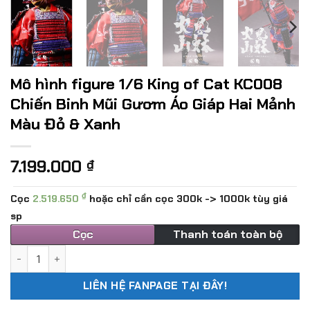
Mô hình figure 1/6 King of Cat KC008
Chiến Binh Mũi Gươm Áo Giáp Hai Mảnh
Màu Đỏ & Xanh
7.199.000
₫
₫
Cọc
2.519.650
hoặc chỉ cần cọc 300k -> 1000k tùy giá
sp
Cọc
Thanh toán toàn bộ
Mô hình figure 1/6 King of Cat KC008 Chiến Binh Mũi Gươm 
LIÊN HỆ FANPAGE TẠI ĐÂY!