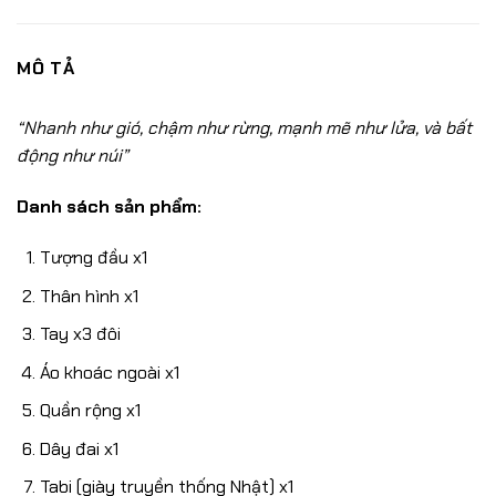
MÔ TẢ
“Nhanh như gió, chậm như rừng, mạnh mẽ như lửa, và bất
động như núi”
Danh sách sản phẩm:
Tượng đầu x1
Thân hình x1
Tay x3 đôi
Áo khoác ngoài x1
Quần rộng x1
Dây đai x1
Tabi (giày truyền thống Nhật) x1