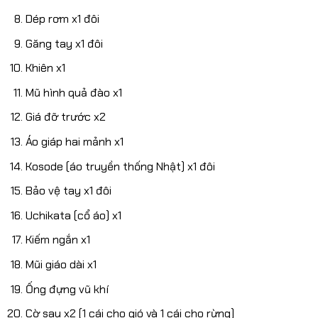
Dép rơm x1 đôi
Găng tay x1 đôi
Khiên x1
Mũ hình quả đào x1
Giá đỡ trước x2
Áo giáp hai mảnh x1
Kosode (áo truyền thống Nhật) x1 đôi
Bảo vệ tay x1 đôi
Uchikata (cổ áo) x1
Kiếm ngắn x1
Mũi giáo dài x1
Ống đựng vũ khí
Cờ sau x2 (1 cái cho gió và 1 cái cho rừng)