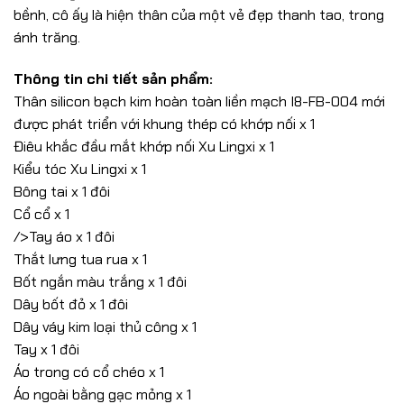
bềnh, cô ấy là hiện thân của một vẻ đẹp thanh tao, trong
ánh trăng.
Thông tin chi tiết sản phẩm:
Thân silicon bạch kim hoàn toàn liền mạch I8-FB-004 mới
được phát triển với khung thép có khớp nối x 1
Điêu khắc đầu mắt khớp nối Xu Lingxi x 1
Kiểu tóc Xu Lingxi x 1
Bông tai x 1 đôi
Cổ cổ x 1
/>Tay áo x 1 đôi
Thắt lưng tua rua x 1
Bốt ngắn màu trắng x 1 đôi
Dây bốt đỏ x 1 đôi
Dây váy kim loại thủ công x 1
Tay x 1 đôi
Áo trong có cổ chéo x 1
Áo ngoài bằng gạc mỏng x 1