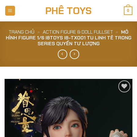
Skip
PHÊ TOYS
to
0
content
TRANG CHỦ
»
ACTION FIGURE & DOLL FULLSET
»
MÔ
HÌNH FIGURE 1/6 I8TOYS I8-TX001 TU LINH TÊ TRONG
SERIES QUYẾN TƯ LƯỢNG
Add to
Wishlist