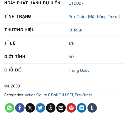
NGÀY PHÁT HÀNH DỰ KIẾN
Q1 2027
TÌNH TRẠNG
Pre-Order (Đặt Hàng Trước)
THƯƠNG HIỆU
i8 Toys
TỈ LỆ
1/6
GIỚI TÍNH
Nữ
CHỦ ĐỀ
Trung Quốc
Mã:
2883
Categories:
Action Figure & Doll FULLSET
,
Pre-Order