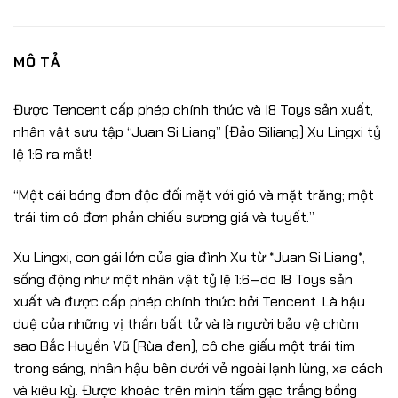
MÔ TẢ
Được Tencent cấp phép chính thức và I8 Toys sản xuất,
nhân vật sưu tập “Juan Si Liang” (Đảo Siliang) Xu Lingxi tỷ
lệ 1:6 ra mắt!
“Một cái bóng đơn độc đối mặt với gió và mặt trăng; một
trái tim cô đơn phản chiếu sương giá và tuyết.”
Xu Lingxi, con gái lớn của gia đình Xu từ *Juan Si Liang*,
sống động như một nhân vật tỷ lệ 1:6—do I8 Toys sản
xuất và được cấp phép chính thức bởi Tencent. Là hậu
duệ của những vị thần bất tử và là người bảo vệ chòm
sao Bắc Huyền Vũ (Rùa đen), cô che giấu một trái tim
trong sáng, nhân hậu bên dưới vẻ ngoài lạnh lùng, xa cách
và kiêu kỳ. Được khoác trên mình tấm gạc trắng bồng