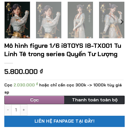
Mô hình figure 1/6 i8TOYS I8-TX001 Tu
Linh Tê trong series Quyến Tư Lượng
5.800.000
₫
₫
Cọc
2.030.000
hoặc chỉ cần cọc 300k -> 1000k tùy giá
sp
Cọc
Thanh toán toàn bộ
Mô hình figure 1/6 i8TOYS I8-TX001 Tu Linh Tê trong serie
LIÊN HỆ FANPAGE TẠI ĐÂY!