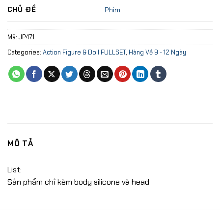
CHỦ ĐỀ
Phim
Mã:
JP471
Categories:
Action Figure & Doll FULLSET
,
Hàng Về 9 - 12 Ngày
MÔ TẢ
List:
Sản phẩm chỉ kèm body silicone và head