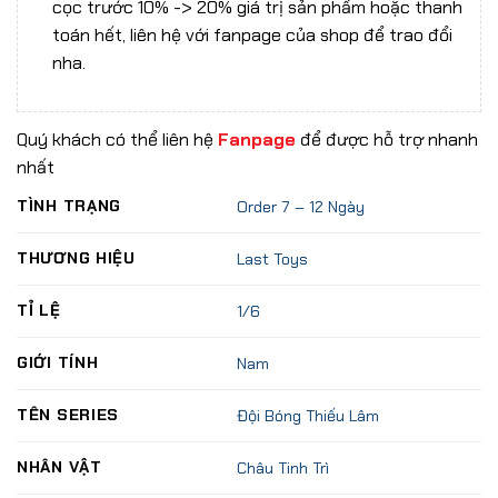
cọc trước 10% -> 20% giá trị sản phẩm hoặc thanh
toán hết, liên hệ với fanpage của shop để trao đổi
nha.
Quý khách có thể liên hệ
Fanpage
để được hỗ trợ nhanh
nhất
TÌNH TRẠNG
Order 7 – 12 Ngày
THƯƠNG HIỆU
Last Toys
TỈ LỆ
1/6
GIỚI TÍNH
Nam
TÊN SERIES
Đội Bóng Thiếu Lâm
NHÂN VẬT
Châu Tinh Trì