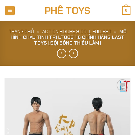
Skip
PHÊ TOYS
to
0
content
TRANG CHỦ
»
ACTION FIGURE & DOLL FULLSET
»
MÔ
HÌNH CHÂU TINH TRÌ LT003 1:6 CHÍNH HÃNG LAST
TOYS (ĐỘI BÓNG THIẾU LÂM)
Add to
Wishlist