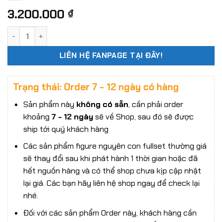
3.200.000
₫
Mô hình Châu Tinh Trì LT003 1:6 chính hãng Last Toys (Đội
LIÊN HỆ FANPAGE TẠI ĐÂY!
Trạng thái: Order 7 - 12 ngày có hàng
Sản phẩm này
không có sẵn
, cần phải order
khoảng
7 - 12 ngày
sẽ về Shop, sau đó sẽ được
ship tới quý khách hàng
Các sản phẩm figure nguyên con fullset thường giá
sẽ thay đổi sau khi phát hành 1 thời gian hoặc đã
hết nguồn hàng và có thể shop chưa kịp cập nhật
lại giá. Các bạn hãy liên hệ shop ngay để check lại
nhé.
Đối với các sản phẩm Order này, khách hàng cần