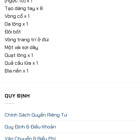
(ngực to) x 1
Tạo dáng tay x 8
Vòng cổ x 1
Da lông x 1
Đôi bốt
Vòng trang trí ở đùi
Một vài sợi dây
Quạt lông x 1
Quả cầu lửa x 1
Bìa nền x 1
QUY ĐỊNH
Chính Sách Quyền Riêng Tư
Quy Định & Điều Khoản
Vận Chuyển & Biểu Phí