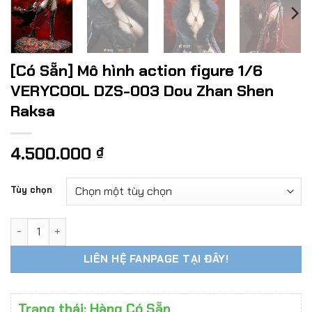
[Có Sẵn] Mô hình action figure 1/6
VERYCOOL DZS-003 Dou Zhan Shen
Raksa
4.500.000
₫
Tùy chọn
[Có Sẵn] Mô hình action figure 1/6 VERYCOOL DZS-003 Dou
LIÊN HỆ FANPAGE TẠI ĐÂY!
Trạng thái: Hàng Có Sẵn