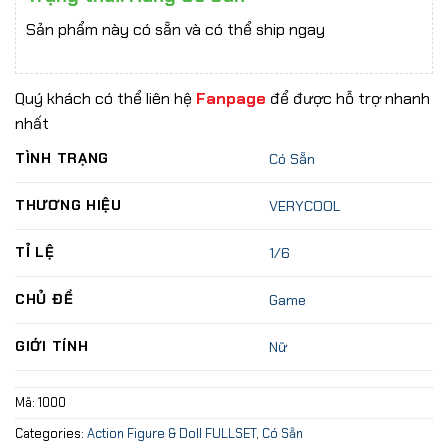
Sản phẩm này có sẵn và có thể ship ngay
Quý khách có thể liên hệ
Fanpage
để được hỗ trợ nhanh
nhất
TÌNH TRẠNG
Có Sẵn
THƯƠNG HIỆU
VERYCOOL
TỈ LỆ
1/6
CHỦ ĐỀ
Game
GIỚI TÍNH
Nữ
Mã:
1000
Categories:
Action Figure & Doll FULLSET
,
Có Sẵn