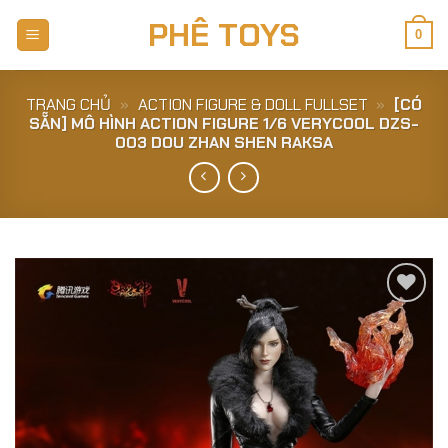
Skip
PHÊ TOYS
to
0
content
TRANG CHỦ
»
ACTION FIGURE & DOLL FULLSET
»
[CÓ
SẴN] MÔ HÌNH ACTION FIGURE 1/6 VERYCOOL DZS-
003 DOU ZHAN SHEN RAKSA
Add to
Wishlist