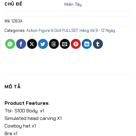
CHỦ ĐỀ
Miền Tây
Mã:
1263A
Categories:
Action Figure & Doll FULLSET
,
Hàng Về 9 - 12 Ngày
MÔ TẢ
Product Features:
Tbl- S10D Body x1
Simulated head carving X1
Cowboy hat x1
Bra x1