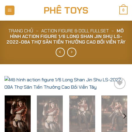
Skip
PHÊ TOYS
to
0
content
TRANG CHỦ
»
ACTION FIGURE & DOLL FULLSET
»
MÔ
HÌNH ACTION FIGURE 1/6 LONG SHAN JIN SHU LS-
2022-08A THỢ SĂN TIỀN THƯỞNG CAO BỒI VIỄN TÂY
Add to
Wishlist