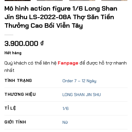
Mô hình action figure 1/6 Long Shan
Jin Shu LS-2022-08A Thợ Săn Tiền
Thưởng Cao Bồi Viễn Tây
3.900.000
₫
Hết hàng
Quý khách có thể liên hệ
Fanpage
để được hỗ trợ nhanh
nhất
TÌNH TRẠNG
Order 7 – 12 Ngày
THƯƠNG HIỆU
LONG SHAN JIN SHU
TỈ LỆ
1/6
GIỚI TÍNH
Nữ