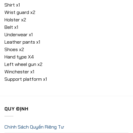
Shirt x1
Wrist guard x2
Holster x2
Belt x1
Underwear x1
Leather pants x1
Shoes x2
Hand type X4
Left wheel gun x2
Winchester x1
Support platform x1
QUY ĐỊNH
Chính Sách Quyền Riêng Tư