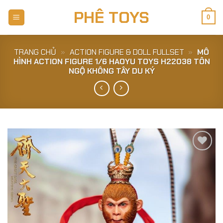
Skip
PHÊ TOYS
to
0
content
TRANG CHỦ
»
ACTION FIGURE & DOLL FULLSET
»
MÔ
HÌNH ACTION FIGURE 1/6 HAOYU TOYS H22038 TÔN
NGỘ KHÔNG TÂY DU KÝ
Add to
Wishlist