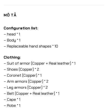
MÔ TẢ
Configuration list:
– head * 1
– Body * 1
– Replaceable hand shapes * 10
Clothing:
– Suit of armor (Copper + Real leather) * 1
– Shoes (Copper) * 2
– Coronet (Copper) * 1
– Arm armors (Copper) * 2
– Leg armors (Copper) * 2
– Belt (Copper + Real leather) * 1
– Cape * 1
– Robe * 1