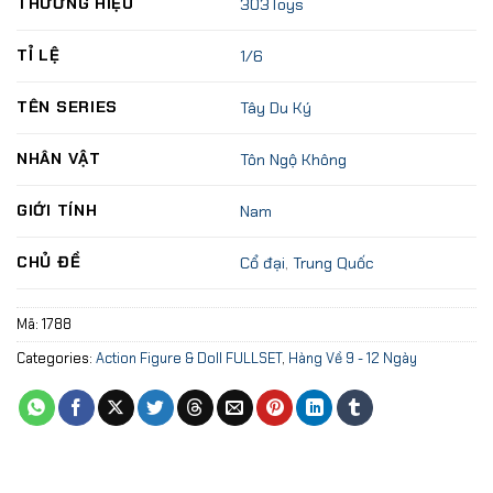
THƯƠNG HIỆU
303Toys
TỈ LỆ
1/6
TÊN SERIES
Tây Du Ký
NHÂN VẬT
Tôn Ngộ Không
GIỚI TÍNH
Nam
CHỦ ĐỀ
Cổ đại
,
Trung Quốc
Mã:
1788
Categories:
Action Figure & Doll FULLSET
,
Hàng Về 9 - 12 Ngày