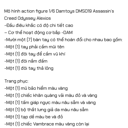
Mô hình action figure 1/6 Damtoys DMS019 Assassin’s
Creed Odyssey Alexios
-Đầu điêu khắc có độ chi tiết cao
– Cơ thể hoạt động cơ bắp -DAM
-Mười một (7) bàn tay có thể hoán đổi cho nhau bao gồm:
-Một (1) tay phải cầm mũi tên
-Một (1) đôi tay để cầm vũ khí
-Một (1) đôi nắm đấm
-Một (1) đôi tay thả lỏng
Trang phục:
-Một (1) mũ bảo hiểm màu vàng
-Một (1) chiếc khăn quàng vải màu đỏ và vàng
-Một (1) tấm giáp ngực màu nâu sẫm và vàng
-Một (1) bộ thắt lưng giả da màu nâu sẫm
-Một (1) tạp dề màu be và đỏ
-Một (1) chiếc Vambrace màu vàng còn lại