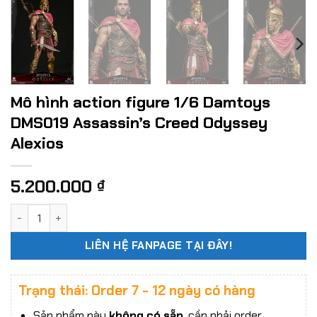
Mô hình action figure 1/6 Damtoys
DMS019 Assassin’s Creed Odyssey
Alexios
5.200.000
₫
Mô hình action figure 1/6 Damtoys DMS019 Assassin's Cree
LIÊN HỆ FANPAGE TẠI ĐÂY!
Trạng thái: Order 7 - 12 ngày có hàng
Sản phẩm này
không có sẵn
, cần phải order