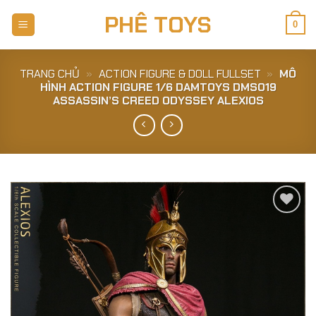
Skip
PHÊ TOYS
to
0
content
TRANG CHỦ
»
ACTION FIGURE & DOLL FULLSET
»
MÔ
HÌNH ACTION FIGURE 1/6 DAMTOYS DMS019
ASSASSIN’S CREED ODYSSEY ALEXIOS
Add to
Wishlist