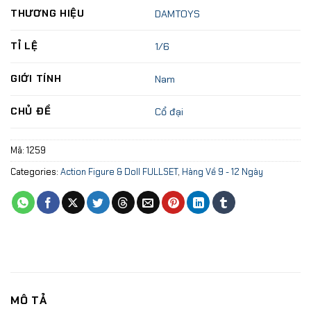
THƯƠNG HIỆU
DAMTOYS
TỈ LỆ
1/6
GIỚI TÍNH
Nam
CHỦ ĐỀ
Cổ đại
Mã:
1259
Categories:
Action Figure & Doll FULLSET
,
Hàng Về 9 - 12 Ngày
MÔ TẢ