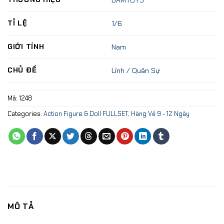
DAMTOYS
TỈ LỆ
1/6
GIỚI TÍNH
Nam
CHỦ ĐỀ
Lính / Quân Sự
Mã:
1248
Categories:
Action Figure & Doll FULLSET
,
Hàng Về 9 - 12 Ngày
MÔ TẢ