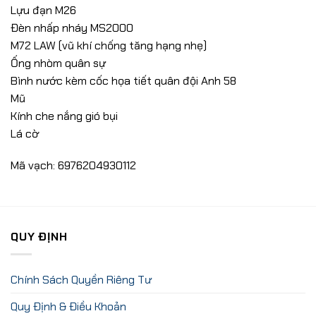
Lựu đạn M26
Đèn nhấp nháy MS2000
M72 LAW (vũ khí chống tăng hạng nhẹ)
Ống nhòm quân sự
Bình nước kèm cốc họa tiết quân đội Anh 58
Mũ
Kính che nắng gió bụi
Lá cờ
Mã vạch: 6976204930112
QUY ĐỊNH
Chính Sách Quyền Riêng Tư
Quy Định & Điều Khoản