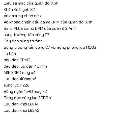
Giày sa mạc của quân đội Anh
Khăn Keffiyeh X2
Áo choàng chăn cừu
Áo khoác chiến đấu camo DPM của Quân đội Anh
Ba lô PLCE camo DPM của quân đội Anh
súng trường tấn công C7
Dây đeo súng trường
Súng trường tấn công C7 với súng phóng lựu M203
La bàn
dây đeo GPMG
dây đeo lựu đạn 40 mm
M16 30RD mag x4
Lựu đạn 40mm x6
súng lục P226
Súng ngắn 15RD mag x2
Băng đạn súng lục 20RD x1
Lựu đạn khói L68A1
Lựu đạn khói L83A2