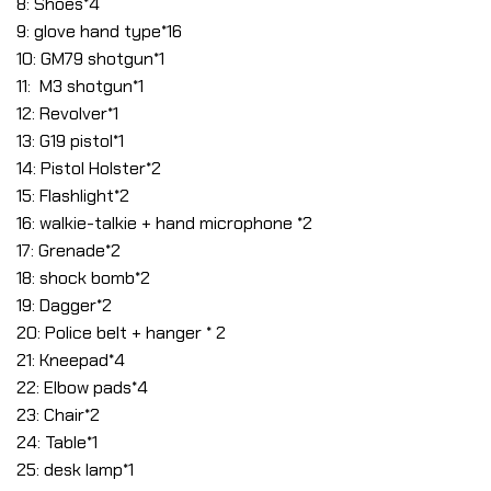
8: Shoes*4
9: glove hand type*16
10: GM79 shotgun*1
11: M3 shotgun*1
12: Revolver*1
13: G19 pistol*1
14: Pistol Holster*2
15: Flashlight*2
16: walkie-talkie + hand microphone *2
17: Grenade*2
18: shock bomb*2
19: Dagger*2
20: Police belt + hanger * 2
21: Kneepad*4
22: Elbow pads*4
23: Chair*2
24: Table*1
25: desk lamp*1