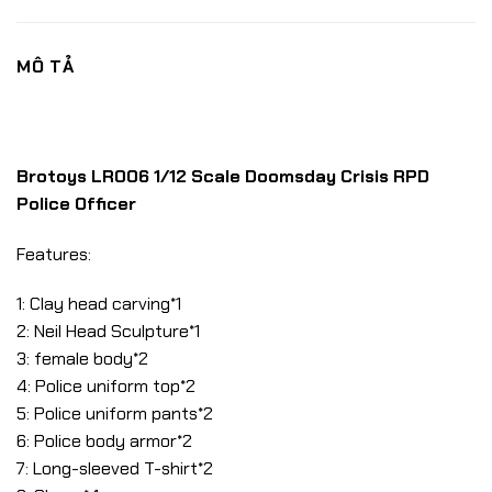
MÔ TẢ
Brotoys LR006 1/12 Scale Doomsday Crisis RPD
Police Officer
Features:
1: Clay head carving*1
2: Neil Head Sculpture*1
3: female body*2
4: Police uniform top*2
5: Police uniform pants*2
6: Police body armor*2
7: Long-sleeved T-shirt*2