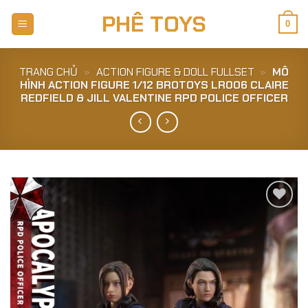
Skip
PHÊ TOYS
to
0
content
TRANG CHỦ
»
ACTION FIGURE & DOLL FULLSET
»
MÔ
HÌNH ACTION FIGURE 1/12 BROTOYS LR006 CLAIRE
REDFIELD & JILL VALENTINE RPD POLICE OFFICER
Add to
Wishlist