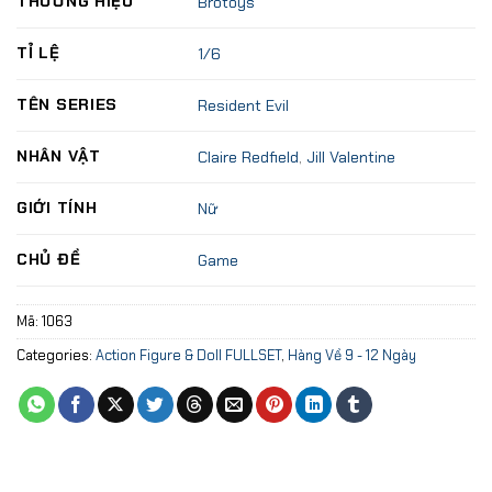
THƯƠNG HIỆU
Brotoys
TỈ LỆ
1/6
TÊN SERIES
Resident Evil
NHÂN VẬT
Claire Redfield
,
Jill Valentine
GIỚI TÍNH
Nữ
CHỦ ĐỀ
Game
Mã:
1063
Categories:
Action Figure & Doll FULLSET
,
Hàng Về 9 - 12 Ngày