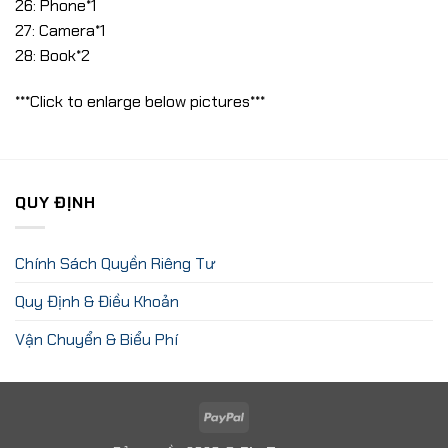
26: Phone*1
27: Camera*1
28: Book*2
***Click to enlarge below pictures***
QUY ĐỊNH
Chính Sách Quyền Riêng Tư
Quy Định & Điều Khoản
Vận Chuyển & Biểu Phí
PayPal