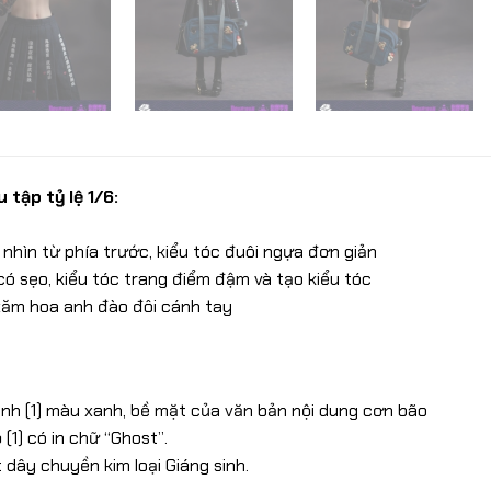
tập tỷ lệ 1/6:
nhìn từ phía trước, kiểu tóc đuôi ngựa đơn giản
ó sẹo, kiểu tóc trang điểm đậm và tạo kiểu tóc
h xăm hoa anh đào đôi cánh tay
nh (1) màu xanh, bề mặt của văn bản nội dung cơn bão
(1) có in chữ “Ghost”.
t dây chuyền kim loại Giáng sinh.