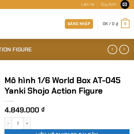
Liên Hệ
Quy Định
ĐĂNG NHẬP
OK /
0
₫
0
TION FIGURE
Mô hình 1/6 World Box AT-045
Yanki Shojo Action Figure
4.849.000
₫
Mô hình 1/6 World Box AT-045 Yanki Shojo Action Figure số