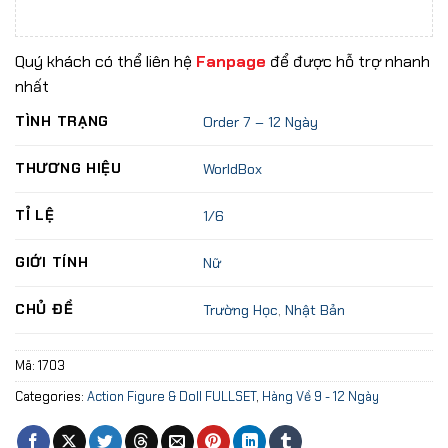
Quý khách có thể liên hệ
Fanpage
để được hỗ trợ nhanh
nhất
TÌNH TRẠNG
Order 7 – 12 Ngày
THƯƠNG HIỆU
WorldBox
TỈ LỆ
1/6
GIỚI TÍNH
Nữ
CHỦ ĐỀ
Trường Học
,
Nhật Bản
Mã:
1703
Categories:
Action Figure & Doll FULLSET
,
Hàng Về 9 - 12 Ngày