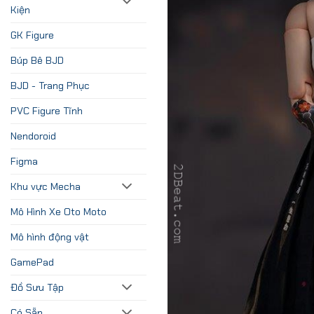
Kiện
GK Figure
Búp Bê BJD
BJD - Trang Phục
PVC Figure Tĩnh
Nendoroid
Figma
Khu vực Mecha
Mô Hình Xe Oto Moto
Mô hình động vật
GamePad
Đồ Sưu Tập
Có Sẵn