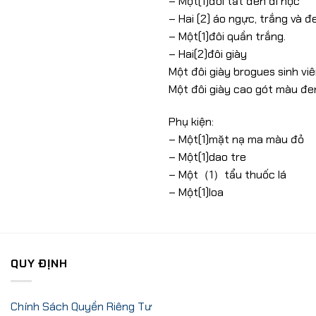
– Một(1)đôi tất đen đi học
– Hai (2) áo ngực, trắng và đ
– Một(1)đôi quần trắng.
– Hai(2)đôi giày
Một đôi giày brogues sinh vi
Một đôi giày cao gót màu đe
Phụ kiện:
– Một(1)mặt nạ ma màu đỏ
– Một(1)dao tre
– Một（1）tẩu thuốc lá
– Một(1)loa
QUY ĐỊNH
Chính Sách Quyền Riêng Tư