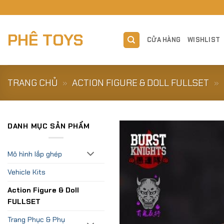
Skip
to
content
PHÊ TOYS
CỬA HÀNG
WISHLIST
TRANG CHỦ
»
ACTION FIGURE & DOLL FULLSET
»
DANH MỤC SẢN PHẨM
Mô hình lắp ghép
Vehicle Kits
Action Figure & Doll
FULLSET
Trang Phục & Phụ