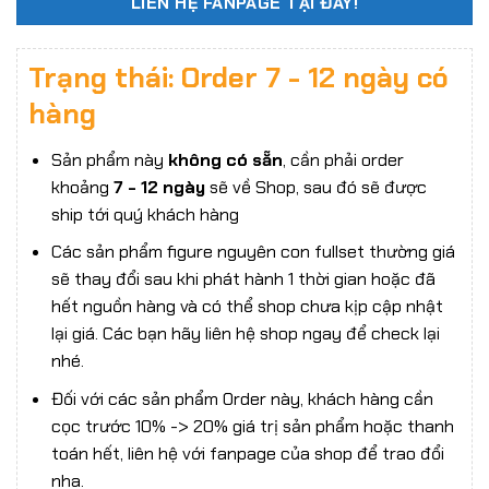
LIÊN HỆ FANPAGE TẠI ĐÂY!
Trạng thái: Order 7 - 12 ngày có
hàng
Sản phẩm này
không có sẵn
, cần phải order
khoảng
7 - 12 ngày
sẽ về Shop, sau đó sẽ được
ship tới quý khách hàng
Các sản phẩm figure nguyên con fullset thường giá
sẽ thay đổi sau khi phát hành 1 thời gian hoặc đã
hết nguồn hàng và có thể shop chưa kịp cập nhật
lại giá. Các bạn hãy liên hệ shop ngay để check lại
nhé.
Đối với các sản phẩm Order này, khách hàng cần
cọc trước 10% -> 20% giá trị sản phẩm hoặc thanh
toán hết, liên hệ với fanpage của shop để trao đổi
nha.