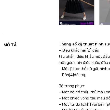
Thông số kỹ thuật hình sưu 
MÔ TẢ
– Điêu khắc hai (2) đầu
tác phẩm điêu khắc một đầu 
một góc nhìn điêu khắc đầu c
– Một (1) cơ thể cô gái, hìn
– Bốn(4)đôi tay
Bộ trang phục:
– Một bộ đồ thủy thủ màu xa
– Một chiếc vòng tay màu đỏ 
– Một túi du lịch(1) với ba mặ