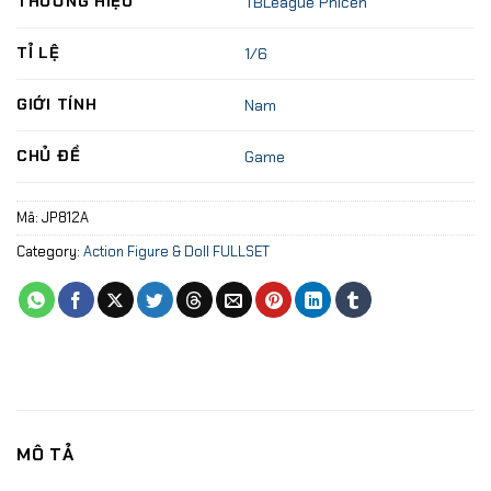
THƯƠNG HIỆU
TBLeague Phicen
TỈ LỆ
1/6
GIỚI TÍNH
Nam
CHỦ ĐỀ
Game
Mã:
JP812A
Category:
Action Figure & Doll FULLSET
MÔ TẢ