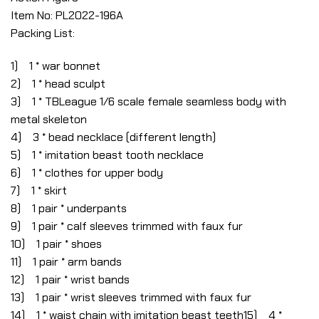
Item No: PL2022-196A
Packing List:
1) 1 * war bonnet
2) 1 * head sculpt
3) 1 * TBLeague 1/6 scale female seamless body with
metal skeleton
4) 3 * bead necklace (different length)
5) 1 * imitation beast tooth necklace
6) 1 * clothes for upper body
7) 1 * skirt
8) 1 pair * underpants
9) 1 pair * calf sleeves trimmed with faux fur
10) 1 pair * shoes
11) 1 pair * arm bands
12) 1 pair * wrist bands
13) 1 pair * wrist sleeves trimmed with faux fur
14) 1 * waist chain with imitation beast teeth15) 4 *