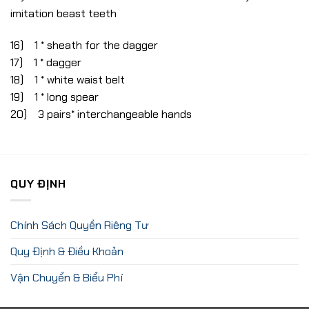
imitation beast teeth
16) 1 * sheath for the dagger
17) 1 * dagger
18) 1 * white waist belt
19) 1 * long spear
20) 3 pairs* interchangeable hands
QUY ĐỊNH
Chính Sách Quyền Riêng Tư
Quy Định & Điều Khoản
Vận Chuyển & Biểu Phí