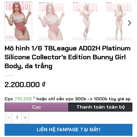
Mô hình 1/6 TBLeague AD02H Platinum
Silicone Collector’s Edition Bunny Girl
Body, da trắng
2.200.000
₫
₫
Cọc
770.220
hoặc chỉ cần cọc 300k -> 1000k tùy giá sp
Cọc
Thanh toán toàn bộ
Mô hình 1/6 TBLeague AD02H Platinum Silicone Collector’s E
LIÊN HỆ FANPAGE TẠI ĐÂY!