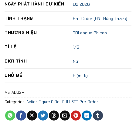
NGÀY PHÁT HÀNH DỰ KIẾN
Q2 2026
TÌNH TRẠNG
Pre-Order (Đặt Hàng Trước)
THƯƠNG HIỆU
TBLeague Phicen
TỈ LỆ
1/6
GIỚI TÍNH
Nữ
CHỦ ĐỀ
Hiện đại
Mã:
AD02H
Categories:
Action Figure & Doll FULLSET
,
Pre-Order