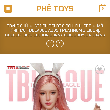
Skip
PHÊ TOYS
to
0
content
TRANG CHỦ
»
ACTION FIGURE & DOLL FULLSET
»
MÔ
HÌNH 1/6 TBLEAGUE AD02H PLATINUM SILICONE
COLLECTOR’S EDITION BUNNY GIRL BODY, DA TRẮNG
Add to
Wishlist