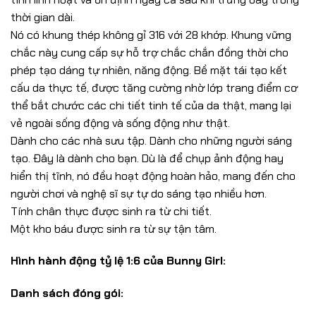
thời gian dài.
Nó có khung thép không gỉ 316 với 28 khớp. Khung vững
chắc này cung cấp sự hỗ trợ chắc chắn đồng thời cho
phép tạo dáng tự nhiên, năng động. Bề mặt tái tạo kết
cấu da thực tế, được tăng cường nhờ lớp trang điểm cơ
thể bắt chước các chi tiết tinh tế của da thật, mang lại
vẻ ngoài sống động và sống động như thật.
Dành cho các nhà sưu tập. Dành cho những người sáng
tạo. Đây là dành cho bạn. Dù là để chụp ảnh động hay
hiển thị tĩnh, nó đều hoạt động hoàn hảo, mang đến cho
người chơi và nghệ sĩ sự tự do sáng tạo nhiều hơn.
Tính chân thực được sinh ra từ chi tiết.
Một kho báu được sinh ra từ sự tận tâm.
Hình hành động tỷ lệ 1:6 của Bunny Girl:
Danh sách đóng gói: