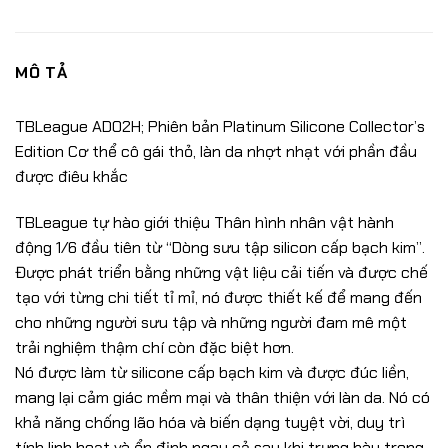
MÔ TẢ
TBLeague AD02H; Phiên bản Platinum Silicone Collector’s
Edition Cơ thể cô gái thỏ, làn da nhợt nhạt với phần đầu
được điêu khắc
TBLeague tự hào giới thiệu Thân hình nhân vật hành
động 1/6 đầu tiên từ “Dòng sưu tập silicon cấp bạch kim”.
Được phát triển bằng những vật liệu cải tiến và được chế
tạo với từng chi tiết tỉ mỉ, nó được thiết kế để mang đến
cho những người sưu tập và những người đam mê một
trải nghiệm thậm chí còn đặc biệt hơn.
Nó được làm từ silicone cấp bạch kim và được đúc liền,
mang lại cảm giác mềm mại và thân thiện với làn da. Nó có
khả năng chống lão hóa và biến dạng tuyệt vời, duy trì
tính linh hoạt và ổn định ngay cả sau khi trưng bày trong