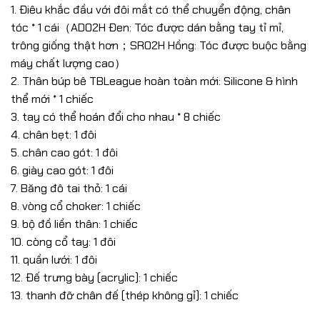
1. Điêu khắc đầu với đôi mắt có thể chuyển động, chân
tóc * 1 cái（AD02H Đen: Tóc được dán bằng tay tỉ mỉ,
trông giống thật hơn；SR02H Hồng: Tóc được buộc bằng
máy chất lượng cao）
2. Thân búp bê TBLeague hoàn toàn mới: Silicone & hình
thể mới * 1 chiếc
3. tay có thể hoán đổi cho nhau * 8 chiếc
4. chân bẹt: 1 đôi
5. chân cao gót: 1 đôi
6. giày cao gót: 1 đôi
7. Băng đô tai thỏ: 1 cái
8. vòng cổ choker: 1 chiếc
9. bộ đồ liền thân: 1 chiếc
10. còng cổ tay: 1 đôi
11. quần lưới: 1 đôi
12. Đế trưng bày (acrylic): 1 chiếc
13. thanh đỡ chân đế (thép không gỉ): 1 chiếc