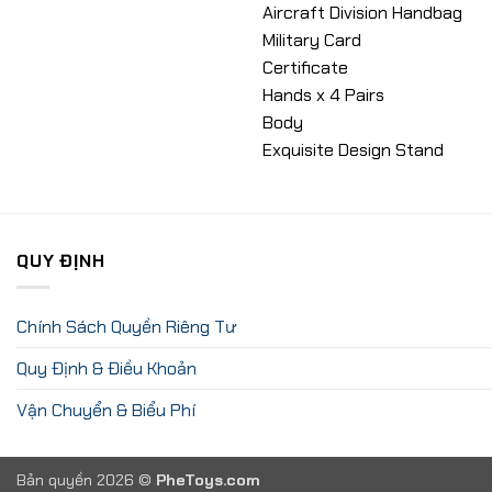
Aircraft Division Handbag
Military Card
Certificate
Hands x 4 Pairs
Body
Exquisite Design Stand
QUY ĐỊNH
Chính Sách Quyền Riêng Tư
Quy Định & Điều Khoản
Vận Chuyển & Biểu Phí
Bản quyền 2026 ©
PheToys.com