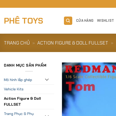
Skip
to
content
PHÊ TOYS
CỬA HÀNG
WISHLIST
TRANG CHỦ
»
ACTION FIGURE & DOLL FULLSET
»
DANH MỤC SẢN PHẨM
Mô hình lắp ghép
Vehicle Kits
Action Figure & Doll
FULLSET
Trang Phục & Phụ