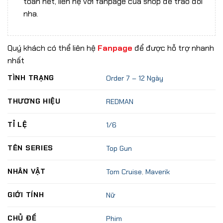
toán hết, liên hệ với fanpage của shop để trao đổi
nha.
Quý khách có thể liên hệ
Fanpage
để được hỗ trợ nhanh
nhất
TÌNH TRẠNG
Order 7 – 12 Ngày
THƯƠNG HIỆU
REDMAN
TỈ LỆ
1/6
TÊN SERIES
Top Gun
NHÂN VẬT
Tom Cruise
,
Maverik
GIỚI TÍNH
Nữ
CHỦ ĐỀ
Phim