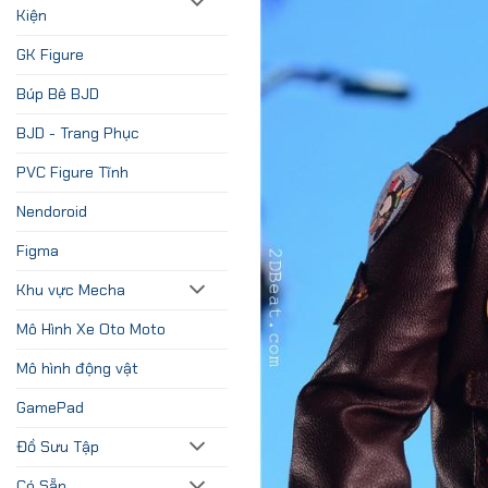
Kiện
GK Figure
Búp Bê BJD
BJD - Trang Phục
PVC Figure Tĩnh
Nendoroid
Figma
Khu vực Mecha
Mô Hình Xe Oto Moto
Mô hình động vật
GamePad
Đồ Sưu Tập
Có Sẵn