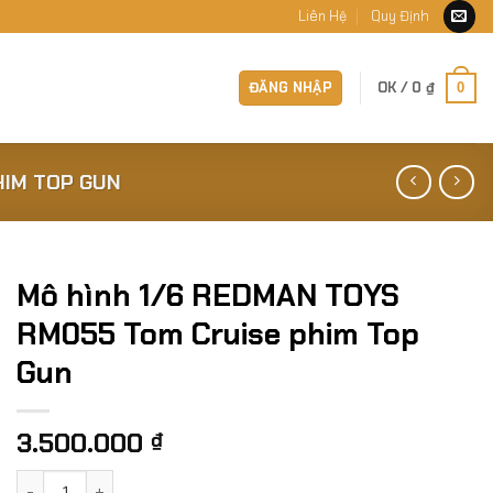
Liên Hệ
Quy Định
ĐĂNG NHẬP
OK /
0
₫
0
HIM TOP GUN
Mô hình 1/6 REDMAN TOYS
RM055 Tom Cruise phim Top
Gun
3.500.000
₫
Mô hình 1/6 REDMAN TOYS RM055 Tom Cruise phim Top Gun