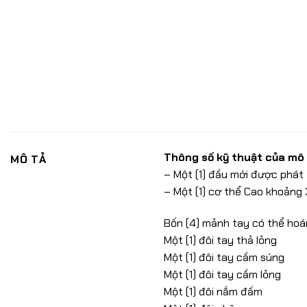
Thông số kỹ thuật của mô 
MÔ TẢ
– Một (1) đầu mới được phát 
– Một (1) cơ thể Cao khoảng 
Bốn (4) mảnh tay có thể hoá
Một (1) đôi tay thả lỏng
Một (1) đôi tay cầm súng
Một (1) đôi tay cầm lỏng
Một (1) đôi nắm đấm