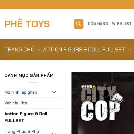
Skip
to
content
PHÊ TOYS
CỬA HÀNG
WISHLIST
TRANG CHỦ
»
ACTION FIGURE & DOLL FULLSET
»
DANH MỤC SẢN PHẨM
Mô hình lắp ghép
Vehicle Kits
Action Figure & Doll
FULLSET
Trang Phục & Phụ