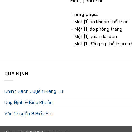
Một (1) đôi chân
Trang phục:
– Một (1) áo khoác thể thao
– Một (1) áo phông trắng
– Một (1) quần dài đen
– Một (1) đôi giày thể thao t
QUY ĐỊNH
Chính Sách Quyền Riêng Tư
Quy Định & Điều Khoản
Vận Chuyển & Biểu Phí