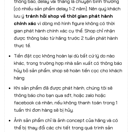
thông báo, delay vài tháng là chuyện bình thường
(có nhiều sản phẩm delay 1-2 năm). Nên quý khách
lưu ý
tránh hỏi shop về thời gian phát hành
chính xác
vì dòng mô hình figure không có thời
gian phát hành chính xác cụ thể. Shop chỉ nhận
được thông báo từ hãng trước 2 tuần phát hành
thực tế.
Tiền đặt cọc không hoàn lại dù bất cứ lý do nào
khác, trong trường hợp nhà sản xuất có thông báo
hủy bỏ sản phẩm, shop sẽ hoàn tiền cọc cho khách
hàng
Khi sản phẩm đã được phát hành, chúng tôi sẽ
thông báo cho bạn qua sđt, hoặc zalo hoặc
facebook cá nhân, nếu không thanh toán trong 1
tuần thì đơn hàng sẽ bị hủy.
Ảnh sản phẩm chỉ là ảnh concept của hãng và có
thể bị thay đổi các chi tiết trong quá trình sản