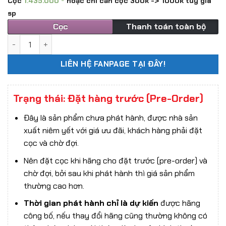
Cọc
1.435.000
hoặc chỉ cần cọc 300k -> 1000k tùy giá
sp
Cọc
Thanh toán toàn bộ
Mô hình 1/6 ONETOYS OT022 The Wicked Gangster 2.0 Actio
LIÊN HỆ FANPAGE TẠI ĐÂY!
Trạng thái: Đặt hàng trước (Pre-Order)
Đây là sản phẩm chưa phát hành, được nhà sản
xuất niêm yết với giá ưu đãi, khách hàng phải đặt
cọc và chờ đợi.
Nên đặt cọc khi hãng cho đặt trước (pre-order) và
chờ đợi, bởi sau khi phát hành thì giá sản phẩm
thường cao hơn.
Thời gian phát hành chỉ là dự kiến
được hãng
công bố, nếu thay đổi hãng cũng thường không có