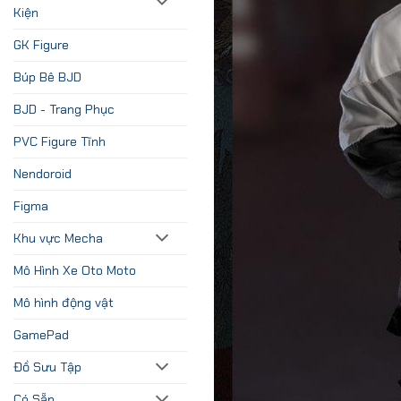
Kiện
GK Figure
Búp Bê BJD
BJD - Trang Phục
PVC Figure Tĩnh
Nendoroid
Figma
Khu vực Mecha
Mô Hình Xe Oto Moto
Mô hình động vật
GamePad
Đồ Sưu Tập
Có Sẵn