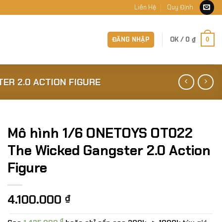
Liên Hệ
Quy Định
ĐĂNG NHẬP
OK /
0
₫
0
ER 2.0 ACTION FIGURE
Mô hình 1/6 ONETOYS OT022
The Wicked Gangster 2.0 Action
Figure
4.100.000
₫
₫