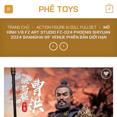
Skip
PHÊ TOYS
to
0
content
TRANG CHỦ
»
ACTION FIGURE & DOLL FULLSET
»
MÔ
HÌNH 1/6 FZ ART STUDIO FZ-024 PHOENIX SHIYUAN
2024 SHANGHAI WF VENUE PHIÊN BẢN GIỚI HẠN
Add to
Wishlist