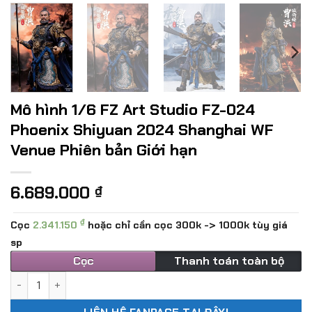
Mô hình 1/6 FZ Art Studio FZ-024
Phoenix Shiyuan 2024 Shanghai WF
Venue Phiên bản Giới hạn
6.689.000
₫
₫
Cọc
2.341.150
hoặc chỉ cần cọc 300k -> 1000k tùy giá
sp
Cọc
Thanh toán toàn bộ
Mô hình 1/6 FZ Art Studio FZ-024 Phoenix Shiyuan 2024 Sh