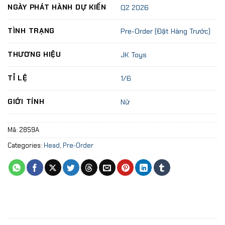
NGÀY PHÁT HÀNH DỰ KIẾN
Q2 2026
TÌNH TRẠNG
Pre-Order (Đặt Hàng Trước)
THƯƠNG HIỆU
JK Toys
TỈ LỆ
1/6
GIỚI TÍNH
Nữ
Mã:
2859A
Categories:
Head
,
Pre-Order