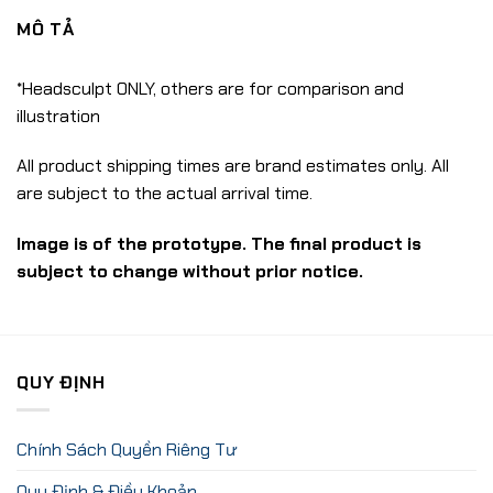
MÔ TẢ
*Headsculpt ONLY, others are for comparison and
illustration
All product shipping times are brand estimates only. All
are subject to the actual arrival time.
Image is of the prototype. The final product is
subject to change without prior notice.
QUY ĐỊNH
Chính Sách Quyền Riêng Tư
Quy Định & Điều Khoản