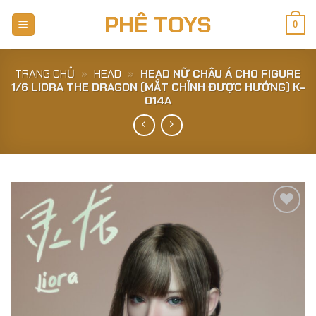
Skip
PHÊ TOYS
to
0
content
TRANG CHỦ
»
HEAD
»
HEAD NỮ CHÂU Á CHO FIGURE
1/6 LIORA THE DRAGON (MẮT CHỈNH ĐƯỢC HƯỚNG) K-
014A
Add to
Wishlist