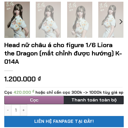
Head nữ châu á cho figure 1/6 Liora
the Dragon (mắt chỉnh được hướng) K-
014A
1.200.000
₫
₫
Cọc
420.000
hoặc chỉ cần cọc 300k -> 1000k tùy giá sp
Cọc
Thanh toán toàn bộ
Head nữ châu á cho figure 1/6 Liora the Dragon (mắt chỉn
LIÊN HỆ FANPAGE TẠI ĐÂY!