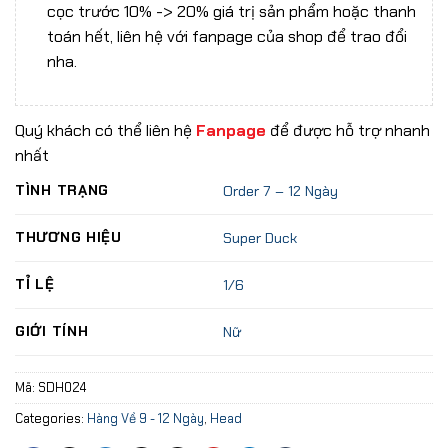
cọc trước 10% -> 20% giá trị sản phẩm hoặc thanh
toán hết, liên hệ với fanpage của shop để trao đổi
nha.
Quý khách có thể liên hệ
Fanpage
để được hỗ trợ nhanh
nhất
TÌNH TRẠNG
Order 7 – 12 Ngày
THƯƠNG HIỆU
Super Duck
TỈ LỆ
1/6
GIỚI TÍNH
Nữ
Mã:
SDH024
Categories:
Hàng Về 9 - 12 Ngày
,
Head