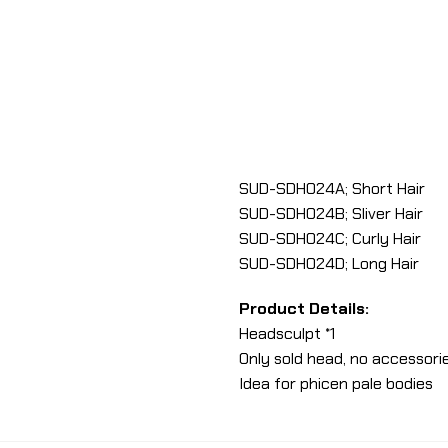
SUD-SDH024A; Short Hair
SUD-SDH024B; Sliver Hair
SUD-SDH024C; Curly Hair
SUD-SDH024D; Long Hair
Product Details:
Headsculpt *1
Only sold head, no accessorie
Idea for phicen pale bodies