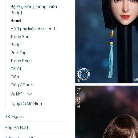
Bộ Phụ Kiện (không chứa
Body)
Head
Mũ & phụ kiện cho Head
Trang Sức
Body
Part Tay
Trang Phục
Đồ lót
Giáp
Giày / Boots
Vũ khí
Dụng Cụ Mô Hình
GK Figure
Búp Bê BJD