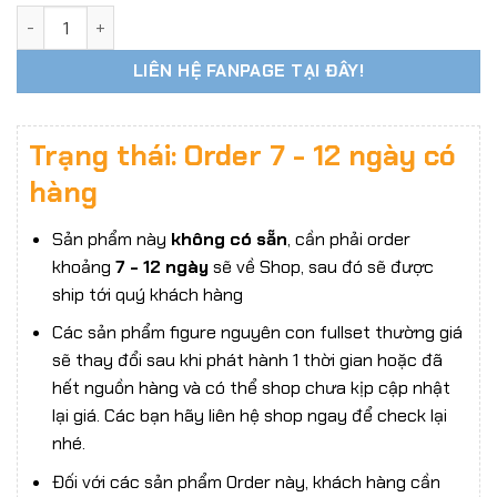
Head Nữ Asian 1:6 Super Duck SDH024 da trắng Pale số lượ
LIÊN HỆ FANPAGE TẠI ĐÂY!
Trạng thái: Order 7 - 12 ngày có
hàng
Sản phẩm này
không có sẵn
, cần phải order
khoảng
7 - 12 ngày
sẽ về Shop, sau đó sẽ được
ship tới quý khách hàng
Các sản phẩm figure nguyên con fullset thường giá
sẽ thay đổi sau khi phát hành 1 thời gian hoặc đã
hết nguồn hàng và có thể shop chưa kịp cập nhật
lại giá. Các bạn hãy liên hệ shop ngay để check lại
nhé.
Đối với các sản phẩm Order này, khách hàng cần