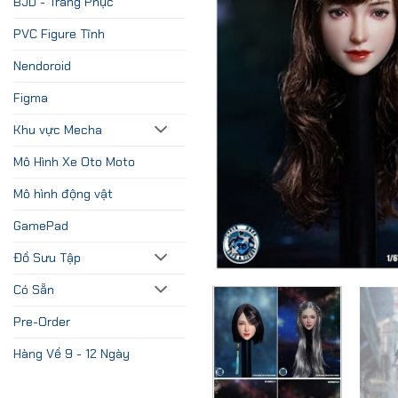
BJD - Trang Phục
PVC Figure Tĩnh
Nendoroid
Figma
Khu vực Mecha
Mô Hình Xe Oto Moto
Mô hình động vật
GamePad
Đồ Sưu Tập
Có Sẵn
Pre-Order
Hàng Về 9 - 12 Ngày