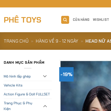
Skip
to
content
PHÊ TOYS
CỬA HÀNG
WISHLIST
TRANG CHỦ
»
HÀNG VỀ 9 - 12 NGÀY
»
HEAD NỮ A
DANH MỤC SẢN PHẨM
-19%
Mô hình lắp ghép
Vehicle Kits
Action Figure & Doll FULLSET
Trang Phục & Phụ
Kiện