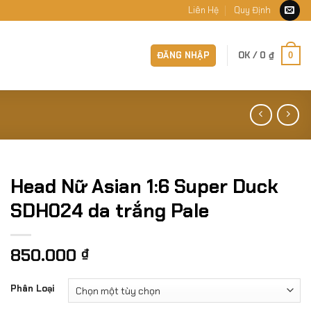
Liên Hệ
Quy Định
ĐĂNG NHẬP
OK /
0
₫
0
Head Nữ Asian 1:6 Super Duck
SDH024 da trắng Pale
850.000
₫
Phân Loại