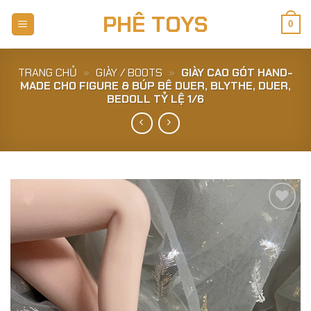
Skip
PHÊ TOYS
to
0
content
TRANG CHỦ
»
GIÀY / BOOTS
»
GIÀY CAO GÓT HAND-
MADE CHO FIGURE & BÚP BÊ DUER, BLYTHE, DUER,
BEDOLL TỶ LỆ 1/6
Add to
Wishlist