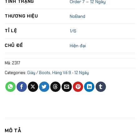
TÌNH TRẠNG
Order 7 – 12 Ngày
THƯƠNG HIỆU
NoBand
TỈ LỆ
1/6
CHỦ ĐỀ
Hiện đại
Mã:
2317
Categories:
Giày / Boots
,
Hàng Về 9 - 12 Ngày
MÔ TẢ