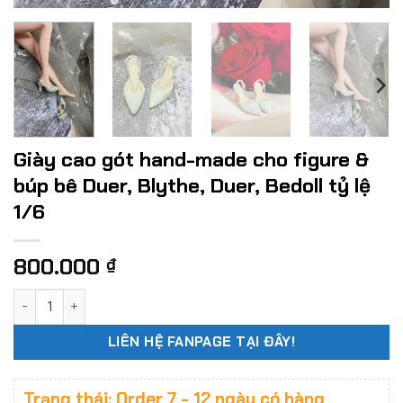
Giày cao gót hand-made cho figure &
búp bê Duer, Blythe, Duer, Bedoll tỷ lệ
1/6
800.000
₫
Giày cao gót hand-made cho figure & búp bê Duer, Blythe, Du
LIÊN HỆ FANPAGE TẠI ĐÂY!
Trạng thái: Order 7 - 12 ngày có hàng