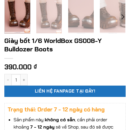
Giày bốt 1/6 WorldBox GS008-Y
Bulldozer Boots
390.000
₫
Giày bốt 1/6 WorldBox GS008-Y Bulldozer Boots số lượng
LIÊN HỆ FANPAGE TẠI ĐÂY!
Trạng thái: Order 7 - 12 ngày có hàng
Sản phẩm này
không có sẵn
, cần phải order
khoảng
7 - 12 ngày
sẽ về Shop, sau đó sẽ được