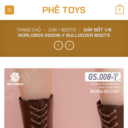
Skip
PHÊ TOYS
to
0
content
TRANG CHỦ
»
GIÀY / BOOTS
»
GIÀY BỐT 1/6
WORLDBOX GS008-Y BULLDOZER BOOTS
Add to
Wishlist