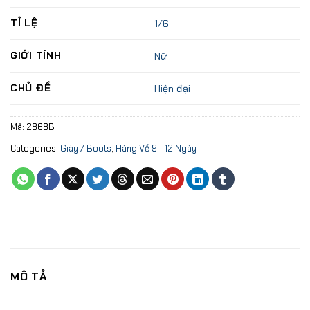
TỈ LỆ
1/6
GIỚI TÍNH
Nữ
CHỦ ĐỀ
Hiện đại
Mã:
2868B
Categories:
Giày / Boots
,
Hàng Về 9 - 12 Ngày
MÔ TẢ