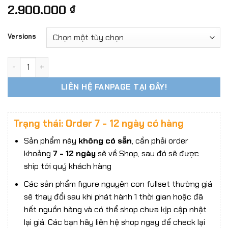
2.900.000
₫
Versions
CAT TOYS CT007 Cindy Final Fantasy XV 1/6 Scale số lượng
LIÊN HỆ FANPAGE TẠI ĐÂY!
Trạng thái: Order 7 - 12 ngày có hàng
Sản phẩm này
không có sẵn
, cần phải order
khoảng
7 - 12 ngày
sẽ về Shop, sau đó sẽ được
ship tới quý khách hàng
Các sản phẩm figure nguyên con fullset thường giá
sẽ thay đổi sau khi phát hành 1 thời gian hoặc đã
hết nguồn hàng và có thể shop chưa kịp cập nhật
lại giá. Các bạn hãy liên hệ shop ngay để check lại