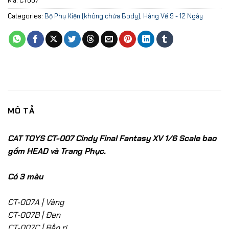
Mã:
CT007
Categories:
Bộ Phụ Kiện (không chứa Body)
,
Hàng Về 9 - 12 Ngày
MÔ TẢ
CAT TOYS CT-007 Cindy Final Fantasy XV 1/6 Scale bao
gồm HEAD và Trang Phục.
Có 3 màu
CT-007A | Vàng
CT-007B | Đen
CT-007C | Rằn ri