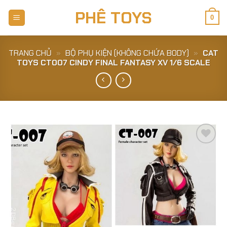
Skip
PHÊ TOYS
to
0
content
TRANG CHỦ
»
BỘ PHỤ KIỆN (KHÔNG CHỨA BODY)
»
CAT
TOYS CT007 CINDY FINAL FANTASY XV 1/6 SCALE
Add to
Wishlist