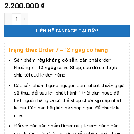
2.200.000
₫
Body Silicone figure nữ tỷ lệ 1/6 VERYCOOL VCD-03A da trắ
LIÊN HỆ FANPAGE TẠI ĐÂY!
Trạng thái: Order 7 - 12 ngày có hàng
Sản phẩm này
không có sẵn
, cần phải order
khoảng
7 - 12 ngày
sẽ về Shop, sau đó sẽ được
ship tới quý khách hàng
Các sản phẩm figure nguyên con fullset thường giá
sẽ thay đổi sau khi phát hành 1 thời gian hoặc đã
hết nguồn hàng và có thể shop chưa kịp cập nhật
lại giá. Các bạn hãy liên hệ shop ngay để check lại
nhé.
Đối với các sản phẩm Order này, khách hàng cần
cọc trước 10% -> 20% giá trị sản phẩm hoặc thanh