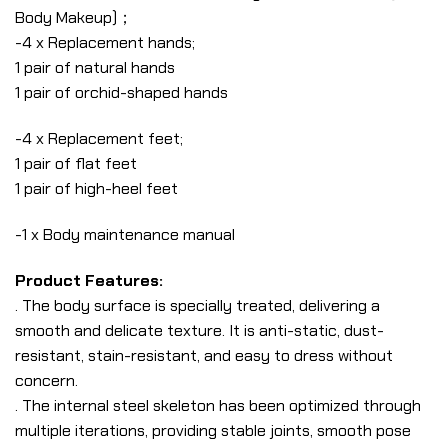
Body Makeup)；
-4 x Replacement hands;
1 pair of natural hands
1 pair of orchid-shaped hands
-4 x Replacement feet;
1 pair of flat feet
1 pair of high-heel feet
-1 x Body maintenance manual
Product Features:
. The body surface is specially treated, delivering a
smooth and delicate texture. It is anti-static, dust-
resistant, stain-resistant, and easy to dress without
concern.
. The internal steel skeleton has been optimized through
multiple iterations, providing stable joints, smooth pose