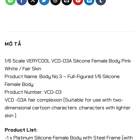
MÔ TẢ
1/6 Scale VERYCOOL VCD-03A Silicone Female Body Pink
White / Fair Skin
Product Name: Body No.3 – Full-Figured 1/6 Silicone
Female Body
Product Number: VCD-03
VCD -03A fair complexion (Suitable for use with two-
dimensional cartoon characters ,characters with lighter
skin )
Product List:
-1 x Platinum Silicone Female Body with Steel Frame (with