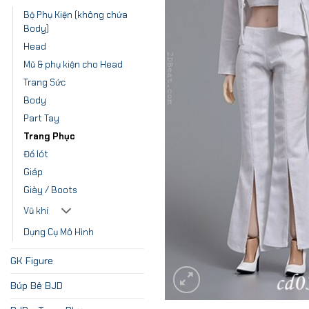
Bộ Phụ Kiện (không chứa
Body)
Head
Mũ & phụ kiện cho Head
Trang Sức
Body
Part Tay
Trang Phục
Đồ lót
Giáp
Giày / Boots
Vũ khí
Dụng Cụ Mô Hình
GK Figure
Búp Bê BJD