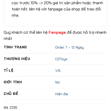
cọc trước 10% -> 20% giá trị sản phẩm hoặc thanh
toán hết, liên hệ với fanpage của shop để trao đổi
nha.
Quý khách có thể liên hệ
Fanpage
để được hỗ trợ nhanh
nhất
TÌNH TRẠNG
Order 7 – 12 Ngày
THƯƠNG HIỆU
CDToys
TỈ LỆ
1/6
GIỚI TÍNH
Nữ
CHỦ ĐỀ
Hiện đại
Mã:
2295