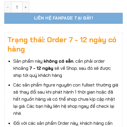
Bộ đồ vest công sở figure, búp bê nữ CDTOYS CD-033 tỷ lệ 
LIÊN HỆ FANPAGE TẠI ĐÂY!
Trạng thái: Order 7 - 12 ngày có
hàng
Sản phẩm này
không có sẵn
, cần phải order
khoảng
7 - 12 ngày
sẽ về Shop, sau đó sẽ được
ship tới quý khách hàng
Các sản phẩm figure nguyên con fullset thường giá
sẽ thay đổi sau khi phát hành 1 thời gian hoặc đã
hết nguồn hàng và có thể shop chưa kịp cập nhật
lại giá. Các bạn hãy liên hệ shop ngay để check lại
nhé.
Đối với các sản phẩm Order này, khách hàng cần