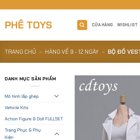
Skip
to
content
PHÊ TOYS
CỬA HÀNG
WISHLIST
TRANG CHỦ
»
HÀNG VỀ 9 - 12 NGÀY
»
BỘ ĐỒ VEST
DANH MỤC SẢN PHẨM
Mô hình lắp ghép
Vehicle Kits
Action Figure & Doll FULLSET
Trang Phục & Phụ
Kiện