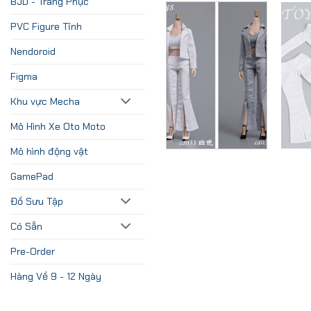
BJD - Trang Phục
PVC Figure Tĩnh
Nendoroid
Figma
Khu vực Mecha
Mô Hình Xe Oto Moto
Mô hình động vật
GamePad
Đồ Sưu Tập
Có Sẵn
Pre-Order
Hàng Về 9 - 12 Ngày