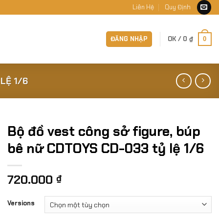
Liên Hệ
Quy Định
ĐĂNG NHẬP
OK /
0
₫
0
LỆ 1/6
Bộ đồ vest công sở figure, búp
bê nữ CDTOYS CD-033 tỷ lệ 1/6
720.000
₫
Versions