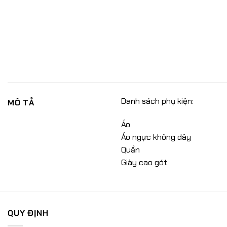
Danh sách phụ kiện:
MÔ TẢ
Áo
Áo ngực không dây
Quần
Giày cao gót
QUY ĐỊNH