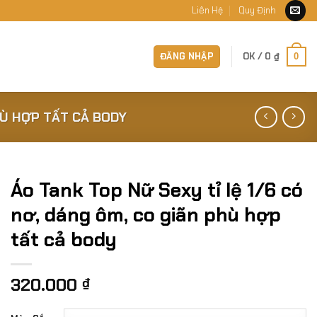
Liên Hệ
Quy Định
ĐĂNG NHẬP
OK /
0
₫
0
HÙ HỢP TẤT CẢ BODY
Áo Tank Top Nữ Sexy tỉ lệ 1/6 có
nơ, dáng ôm, co giãn phù hợp
tất cả body
320.000
₫