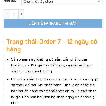
Màu Sắc
Áo Tank Top Nữ Sexy tỉ lệ 1/6 có nơ, dáng ôm, co giãn phù h
LIÊN HỆ FANPAGE TẠI ĐÂY!
Trạng thái: Order 7 - 12 ngày có
hàng
Sản phẩm này
không có sẵn
, cần phải order
khoảng
7 - 12 ngày
sẽ về Shop, sau đó sẽ được
ship tới quý khách hàng
Các sản phẩm figure nguyên con fullset thường giá
sẽ thay đổi sau khi phát hành 1 thời gian hoặc đã
hết nguồn hàng và có thể shop chưa kịp cập nhật
lại giá. Các bạn hãy liên hệ shop ngay để check lại
nhé.