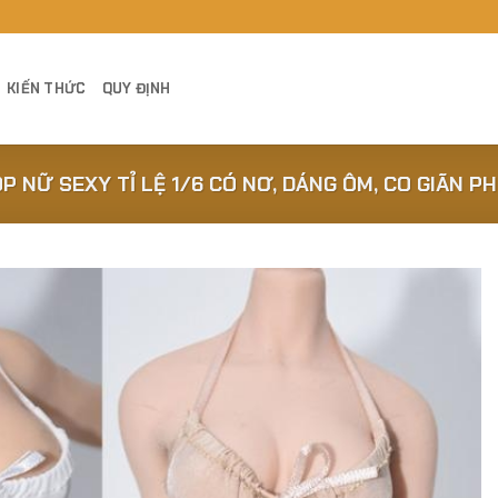
KIẾN THỨC
QUY ĐỊNH
P NỮ SEXY TỈ LỆ 1/6 CÓ NƠ, DÁNG ÔM, CO GIÃN P
Add to
Wishlist