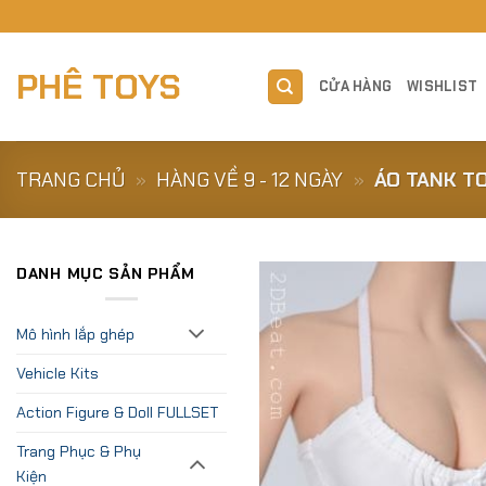
Skip
to
content
PHÊ TOYS
CỬA HÀNG
WISHLIST
TRANG CHỦ
»
HÀNG VỀ 9 - 12 NGÀY
»
ÁO TANK TO
DANH MỤC SẢN PHẨM
Mô hình lắp ghép
Vehicle Kits
Action Figure & Doll FULLSET
Trang Phục & Phụ
Kiện