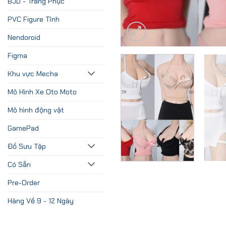
BJD - Trang Phục
PVC Figure Tĩnh
Nendoroid
Figma
Khu vực Mecha
Mô Hình Xe Oto Moto
Mô hình động vật
GamePad
Đồ Sưu Tập
Có Sẵn
Pre-Order
Hàng Về 9 - 12 Ngày