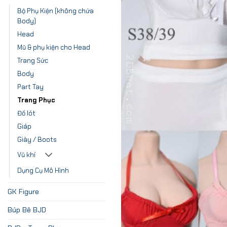
Bộ Phụ Kiện (không chứa
Body)
Head
Mũ & phụ kiện cho Head
Trang Sức
Body
Part Tay
Trang Phục
Đồ lót
Giáp
Giày / Boots
Vũ khí
Dụng Cụ Mô Hình
GK Figure
Búp Bê BJD