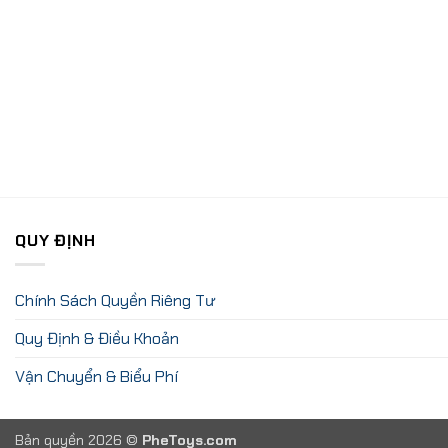
QUY ĐỊNH
Chính Sách Quyền Riêng Tư
Quy Định & Điều Khoản
Vận Chuyển & Biểu Phí
Bản quyền 2026 ©
PheToys.com