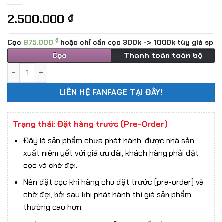
2.500.000
₫
₫
Cọc
875.000
hoặc chỉ cần cọc 300k -> 1000k tùy giá sp
Cọc
Thanh toán toàn bộ
Mô hình sa bàn 1/12 MMM Toys Diorama Bồn Nước Gỉ Sét và
LIÊN HỆ FANPAGE TẠI ĐÂY!
Trạng thái: Đặt hàng trước (Pre-Order)
Đây là sản phẩm chưa phát hành, được nhà sản
xuất niêm yết với giá ưu đãi, khách hàng phải đặt
cọc và chờ đợi.
Nên đặt cọc khi hãng cho đặt trước (pre-order) và
chờ đợi, bởi sau khi phát hành thì giá sản phẩm
thường cao hơn.