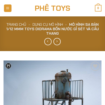
Skip
PHÊ TOYS
to
0
content
TRANG CHỦ
»
DỤNG CỤ MÔ HÌNH
»
MÔ HÌNH SA BÀN
1/12 MMM TOYS DIORAMA BỒN NƯỚC GỈ SÉT VÀ CẦU
THANG
Add to
Wishlist