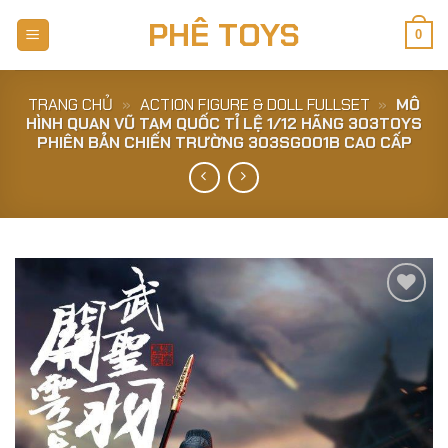
Skip
PHÊ TOYS
to
0
content
TRANG CHỦ
»
ACTION FIGURE & DOLL FULLSET
»
MÔ
HÌNH QUAN VŨ TAM QUỐC TỈ LỆ 1/12 HÃNG 303TOYS
PHIÊN BẢN CHIẾN TRƯỜNG 303SG001B CAO CẤP
Add to
Wishlist