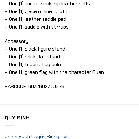
– One (1) suit of neck-hip leather belts
– One (1) piece of linen cloth
– One (1) leather saddle pad
– One (1) saddle with stirrups
Accessory:
– One (1) black figure stand
– One (1) brick flag stand
– One (1) trident flag pole
– One (1) green flag with the character Guan
BARCODE: 6972603770526
QUY ĐỊNH
Chính Sách Quyền Riêng Tư