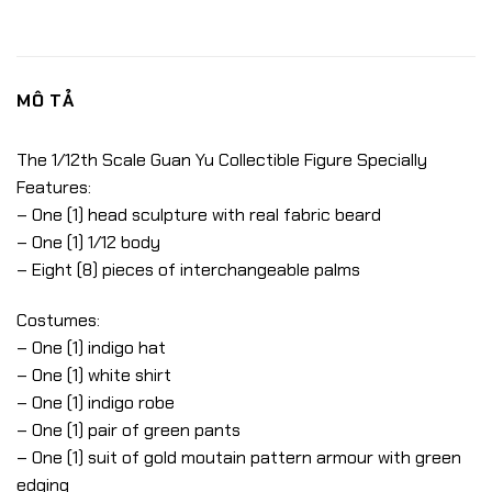
MÔ TẢ
The 1/12th Scale Guan Yu Collectible Figure Specially
Features:
– One (1) head sculpture with real fabric beard
– One (1) 1/12 body
– Eight (8) pieces of interchangeable palms
Costumes:
– One (1) indigo hat
– One (1) white shirt
– One (1) indigo robe
– One (1) pair of green pants
– One (1) suit of gold moutain pattern armour with green
edging