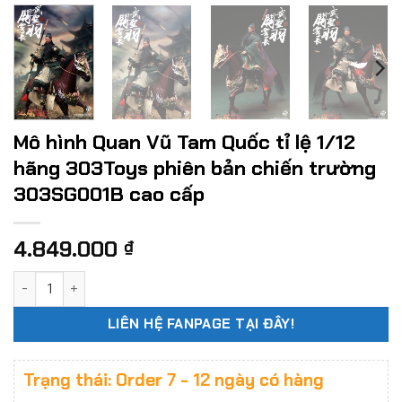
Mô hình Quan Vũ Tam Quốc tỉ lệ 1/12
hãng 303Toys phiên bản chiến trường
303SG001B cao cấp
4.849.000
₫
Mô hình Quan Vũ Tam Quốc tỉ lệ 1/12 hãng 303Toys phiên b
LIÊN HỆ FANPAGE TẠI ĐÂY!
Trạng thái: Order 7 - 12 ngày có hàng