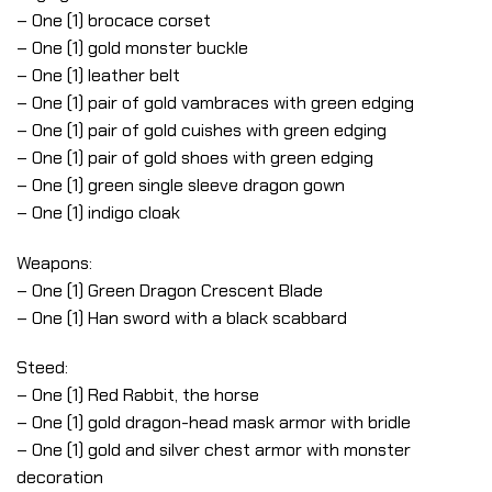
– One (1) brocace corset
– One (1) gold monster buckle
– One (1) leather belt
– One (1) pair of gold vambraces with green edging
– One (1) pair of gold cuishes with green edging
– One (1) pair of gold shoes with green edging
– One (1) green single sleeve dragon gown
– One (1) indigo cloak
Weapons:
– One (1) Green Dragon Crescent Blade
– One (1) Han sword with a black scabbard
Steed:
– One (1) Red Rabbit, the horse
– One (1) gold dragon-head mask armor with bridle
– One (1) gold and silver chest armor with monster
decoration