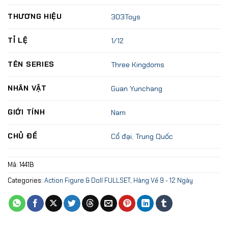
THƯƠNG HIỆU
303Toys
TỈ LỆ
1/12
TÊN SERIES
Three Kingdoms
NHÂN VẬT
Guan Yunchang
GIỚI TÍNH
Nam
CHỦ ĐỀ
Cổ đại
,
Trung Quốc
Mã:
1441B
Categories:
Action Figure & Doll FULLSET
,
Hàng Về 9 - 12 Ngày